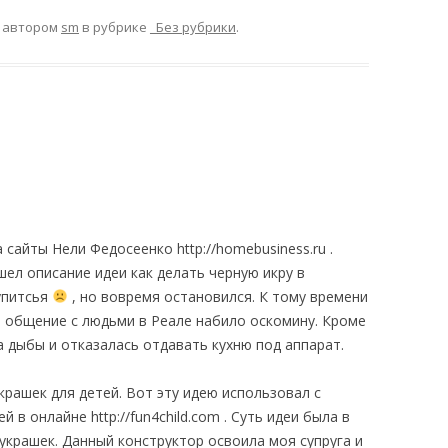
автором
sm
в рубрике
_Без рубрики
.
сайты Нели Федосеенко http://homebusiness.ru .
шел описание идеи как делать черную икру в
упитсья
, но вовремя остановился. К тому времени
 и общение с людьми в Реале набило оскомину. Кроме
на дыбы и отказалась отдавать кухню под аппарат.
рашек для детей. Вот эту идею использовал с
 в онлайне http://fun4child.com . Суть идеи была в
украшек. Данный конструктор освоила моя супруга и