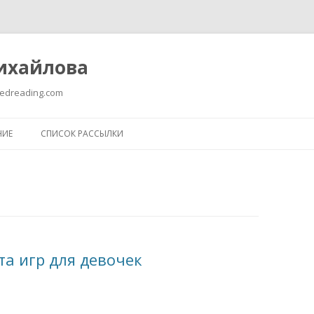
ихайлова
edreading.com
Перейти к содержимому
НИЕ
СПИСОК РАССЫЛКИ
та игр для девочек