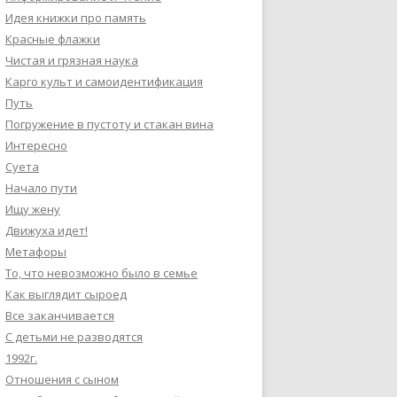
Идея книжки про память
Красные флажки
Чистая и грязная наука
Карго культ и самоидентификация
Путь
Погружение в пустоту и стакан вина
Интересно
Суета
Начало пути
Ищу жену
Движуха идет!
Метафоры
То, что невозможно было в семье
Как выглядит сыроед
Все заканчивается
С детьми не разводятся
1992г.
Отношения с сыном