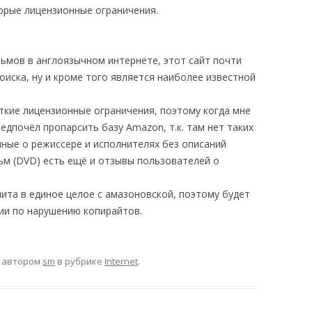
торые лицензионные ограничения.
ьмов в англоязычном интернете, этот сайт почти
поиска, ну и кроме того является наиболее известной
ткие лицензионные ограничения, поэтому когда мне
дпочёл пропарсить базу Amazon, т.к. там нет таких
нные о режиссере и исполнителях без описаний
ьм (DVD) есть ещё и отзывы пользователей о
лита в единое целое с амазоновской, поэтому будет
ии по нарушению копирайтов.
автором
sm
в рубрике
Internet
.