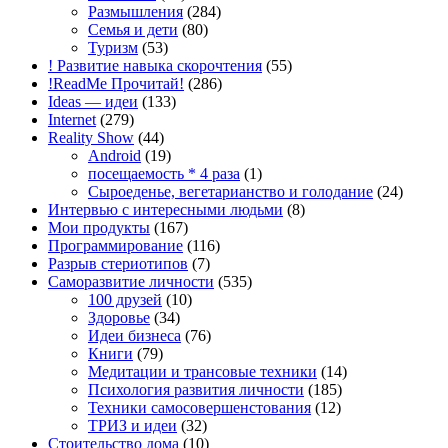
Размышления
(284)
Семья и дети
(80)
Туризм
(53)
! Развитие навыка скорочтения
(55)
!ReadMe Прочитай!
(286)
Ideas — идеи
(133)
Internet
(279)
Reality Show
(44)
Android
(19)
посещаемость * 4 раза
(1)
Сыроеденье, вегетарианство и голодание
(24)
Интервью с интересными людьми
(8)
Мои продукты
(167)
Программирование
(116)
Разрыв стериотипов
(7)
Саморазвитие личности
(535)
100 друзей
(10)
Здоровье
(34)
Идеи бизнеса
(76)
Книги
(79)
Медитации и трансовые техники
(14)
Психология развития личности
(185)
Техники самосовершенстования
(12)
ТРИЗ и идеи
(32)
Стоительство дома
(10)