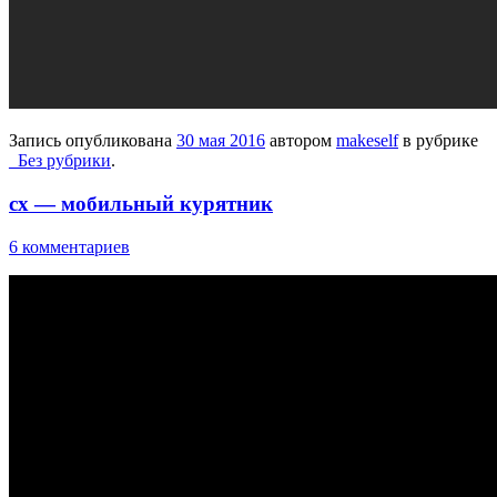
Запись опубликована
30 мая 2016
автором
makeself
в рубрике
_Без рубрики
.
сх — мобильный курятник
6 комментариев