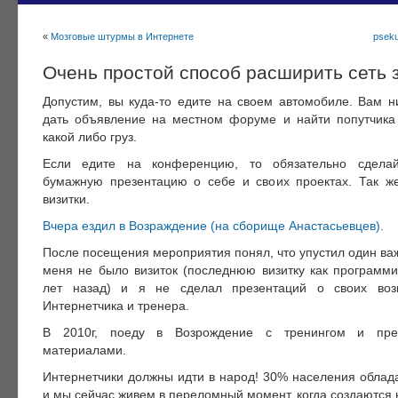
«
Мозговые штурмы в Интернете
pseku
Очень простой способ расширить сеть 
Допустим, вы куда-то едите на своем автомобиле. Вам н
дать объявление на местном форуме и найти попутчика
какой либо груз.
Если едите на конференцию, то обязательно сдела
бумажную презентацию о себе и своих проектах. Так 
визитки.
Вчера ездил в Возраждение (на сборище Анастасьевцев).
После посещения мероприятия понял, что упустил один ва
меня не было визиток (последнюю визитку как программи
лет назад) и я не сделал презентаций о своих возм
Интернетчика и тренера.
В 2010г, поеду в Возрождение с тренингом и пре
материалами.
Интернетчики должны идти в народ! 30% населения облад
и мы сейчас живем в переломный момент, когда создаются