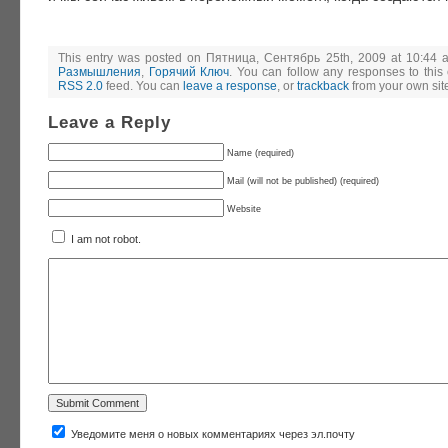
This entry was posted on Пятница, Сентябрь 25th, 2009 at 10:44 an
Размышления
,
Горячий Ключ
. You can follow any responses to this 
RSS 2.0
feed. You can
leave a response
, or
trackback
from your own sit
Leave a Reply
Name (required)
Mail (will not be published) (required)
Website
I am not robot.
Уведомите меня о новых комментариях через эл.почту