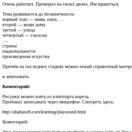
Очень работает. Проверил на своих двоих. Им нравиться.
Тема развивается до бесконечности.
первый этап — мама, папа, …
второй — вещи дома
третий — улица
четвертый — глалолы
….
страны
национальности
произведения искуства
Причём на последних стадиях можно некий справочный матери
и зачитывать.
Коментарий:
Рисунки можно взять из клиппарта корела.
Пробовал записывать через микрофон. Смотреть здесь:
http://ababasoft.com/learning/playsound.html
Коментарий:
Звук можно можно попытаться стыбрить к какого-нить on-line с