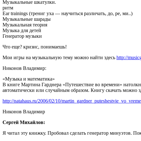
Музыкальные шкатулки.
ритм
Ear trainings (трениг уха — научиться различать, до, ре, ми..)
Музыкальные шарады
Музыкальная теория
Музыка для детей
Генератор музыки
Что еще? кризис, понимаешь!
Мои игры на музыкальную тему можно найти здесь
http://music
Никонов Владимир:
«Музыка и математика»
В книге Мартина Гарднера «Путешествие во времени» натолкну
автоматически или случайным образом. Книгу скачать можно з
http://natahaus.ru/2006/02/10/martin_gardner_puteshestvie_vo_vreme
Никонов Владимир
Сергей Михайлов:
Я читал эту книжку. Пробовал сделать генератор минуэтов. Пок