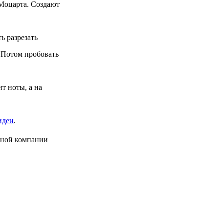
 Моцарта. Создают
ь разрезать
. Потом пробовать
т ноты, а на
 идеи
.
нной компании