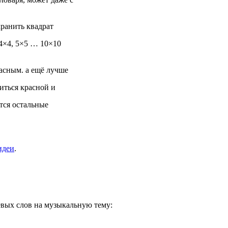
хранить квадрат
 4×4, 5×5 … 10×10
асным. а ещё лучше
иться красной и
тся остальные
 идеи
.
вых слов на музыкальную тему: