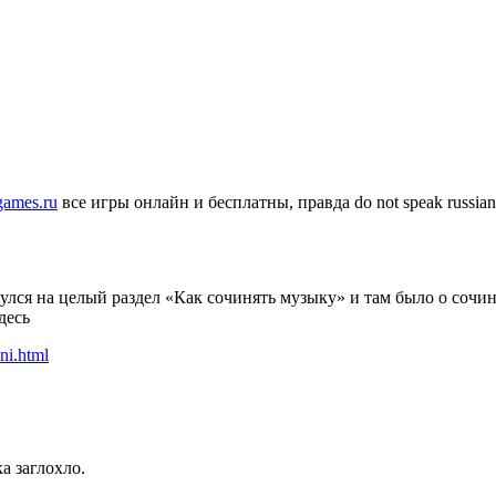
games.ru
все игры онлайн и бесплатны, правда do not speak russian. 
лся на целый раздел «Как сочинять музыку» и там было о сочи
десь
ni.html
а заглохло.