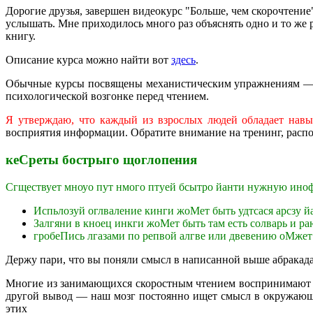
Дорогие друзья, завершен видеокурс "Больше, чем скорочтение
услышать. Мне приходилось много раз объяснять одно и то же 
книгу.
Описание курса можно найти вот
здесь
.
Обычные курсы посвящены механистическим упражнениям — ра
психологической возгонке перед чтением.
Я утверждаю, что каждый из взрослых людей обладает навы
восприятия информации. Обратите внимание на тренинг, рас
кеСреты бострыго щоглопения
Сгществует мноуо пут нмого птуей бсытро йанти нужную ино
Испьлозуй оглваление кинги жоМет быть удтсася арсзу 
Залгяни в кноец инкги жоМет быть там есть солварь и р
гробеПись лгазами по репвой алгве или двевению оМжет 
Держу пари, что вы поняли смысл в написанной выше абракада
Многие из занимающихся скоростным чтением воспринимают по
другой вывод — наш мозг постоянно ищет смысл в окружающей
этих