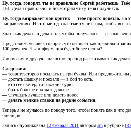
Ну, тогда, говорят, ты не правильно Сергей работаешь. Тебе
ГЫ! Делай правильно, и посмотрим что у тебя получится.
Ну, тогда возражает мой критик — тебе просто повезло.
На эт
направлениях. И этот метод заключается не в том, чтобы все зн
Знать как делать и делать так чтобы получалось — разные вещи
Представим, человек говорит, что он знает как правильно зан
100 девушек. Чья информация будет более ценна?
Или возьмем другую аналогию: препод рассказывает как делат
Следствия:
— теоритезаторов посылать на три буквы. Или предложить им д
— достать шашку и поехали — в бой то есть.
— кто сеет ветер, тот пожнет бурю.
— брать больше и кидать дальше
— улучшать лучшее или делать новое.
—
делать мелкие ставки на редкие события.
Теперь я не мучаюсь по поводу того, чтобы понять как и что д
оценщик.
Запись опубликована
12 февраля 2011
автором
sm
в рубрике
!R