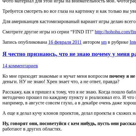
Фото материал для этой игры на внимательность мой. Фотограф
Требуется смотреть во все глаза на картинку и как только вы ув
Для американцев кастомизированый вариант игры делаю всего
Смотрите другие игры из серии “FIND IT!”
http://hohohu.com/fin
Запись опубликована
16 февраля 2011
автором
sm
в рубрике
Int
Я честно признаюсь, что не знаю почему у меня р
14 комментариев
Ко мне приходят знакомые и мучат меня вопросом
почему я не
деньги. НУ не знаю! Хрен знает что, а не ответ, правда?
Расскажу, как я пришел к тому, что я не знаю. Когда пошло б
методично прошел по каждому пункту и реализовал его. И что в
например, в августе совсем глухо, а в декабре очень даже хоро
А еще я делал кучу клонов проектов, делал проекты в схожих н
Ну, говорят они, посоветуйся с кем нибудь, пусть они расск
работают в других областях.