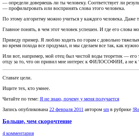
— определи доверяешь ли ты человеку. Соответствует ли резул
— профильтровать или воспринять слова этого человека.
По этому алгоритму можно учиться у каждого человека. Даже 
Главное понять, в чем этот человек успешен. И где его слова 
Приведу пример. Я люблю ходить по горам с довольно тяжелым 
во время похода все продумал, и мы сделаем все так, как нужн
Или вот, например, мой отец был чистой воды теоретик — его 
отцу за то, что он привил мне интерес к ФИЛОСОФИИ, а не к
Ставьте цели.
Ищите тех, кто умнее.
Читайте по теме:
Я не знаю, почему у меня получается
Запись опубликована
22 февраля 2011
автором
sm
в рубрике
!R
Больше, чем скорочтение
4 комментария