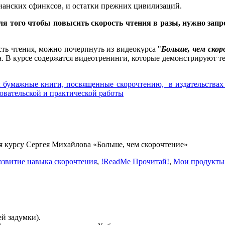
сианских сфинксов, и остатки прежних цивилизаций.
Для того чтобы повысить скорость чтения в разы, нужно за
сть чтения, можно почерпнуть из видеокурса "
Больше, чем ско
 В курсе содержатся видеотренинги, которые демонстрируют те 
кал бумажные книги, посвященные скорочтению, в издательства
овательской и практической работы
ря курсу Сергея Михайлова «Больше, чем скорочтение»
Развитие навыка скорочтения
,
!ReadMe Прочитай!
,
Мои продукты
й задумки).