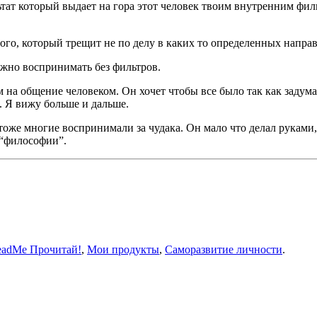
ьтат который выдает на гора этот человек твоим внутренним фи
того, который трещит не по делу в каких то определенных напр
можно воспринимать без фильтров.
на общение человеком. Он хочет чтобы все было так как задумал 
о. Я вижу больше и дальше.
тоже многие воспринимали за чудака. Он мало что делал руками,
 “философии”.
eadMe Прочитай!
,
Мои продукты
,
Саморазвитие личности
.