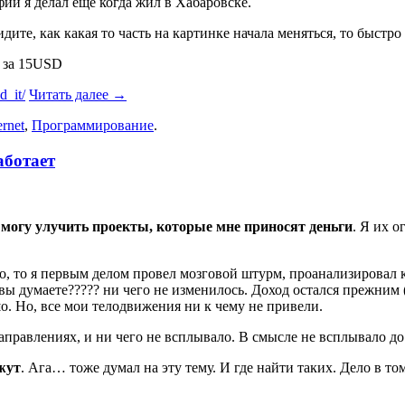
ии я делал еще когда жил в Хабаровске.
идите, как какая то часть на картинке начала меняться, то быстро
 за 15USD
d_it/
Читать далее
→
ernet
,
Программирование
.
аботает
 могу улучить проекты, которые мне приносят деньги
. Я их 
абло, то я первым делом провел мозговой штурм, проанализирова
ы думаете????? ни чего не изменилось. Доход остался прежним (
шо. Но, все мои телодвижения ни к чему не привели.
аправлениях, и ни чего не всплывало. В смысле не всплывало до
ажут
. Ага… тоже думал на эту тему. И где найти таких. Дело в т