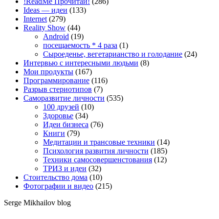
!ReadMe Прочитай!
(286)
Ideas — идеи
(133)
Internet
(279)
Reality Show
(44)
Android
(19)
посещаемость * 4 раза
(1)
Сыроеденье, вегетарианство и голодание
(24)
Интервью с интересными людьми
(8)
Мои продукты
(167)
Программирование
(116)
Разрыв стериотипов
(7)
Саморазвитие личности
(535)
100 друзей
(10)
Здоровье
(34)
Идеи бизнеса
(76)
Книги
(79)
Медитации и трансовые техники
(14)
Психология развития личности
(185)
Техники самосовершенстования
(12)
ТРИЗ и идеи
(32)
Стоительство дома
(10)
Фотографии и видео
(215)
Serge Mikhailov blog