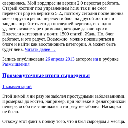
свершилась. Мой вордпрес на версии 2.0 перестал работать.
Старый хостинг под управлением hc.ru так и не смог
перевести php на верисию 5.2., поэтому сегодня после звонка
моего друга я решил перевести блог на другой хостинг и
заодно апгрейтить его до последней верисии, и за одно
удалить всякие sape примочки, которые давали крохи.
Полетели категории у почти 1500 статей. Жаль. Но, блог
работает, и это радует. Возможно, можно поковыряться в
блоге и найти как восстановить категории. А может быть
будет лень.
Читать далее
→
Запись опубликована
26 апреля 2013
автором
sm
в рубрике
Размышления
.
Промежуточные итоги сыроеденья
1 комментарий
Этой зимой я ни разу не заболел простудными заболеваниями.
Промерзал до костей, например, при ночевке в фанагорийской
пещере, особо не защищался и ни разу не заболел. Насморка
не было.
Отвожу этот факт в пользу того, что я был сыроедом 3 месяца.