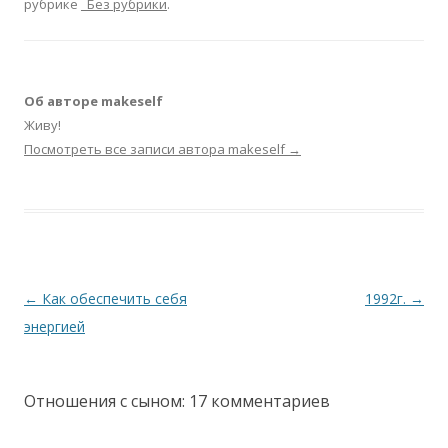
рубрике
_Без рубрики
.
Об авторе makeself
Живу!
Посмотреть все записи автора makeself
→
Навигация по записям
←
Как обеспечить себя
1992г.
→
энергией
Отношения с сыном
: 17 комментариев