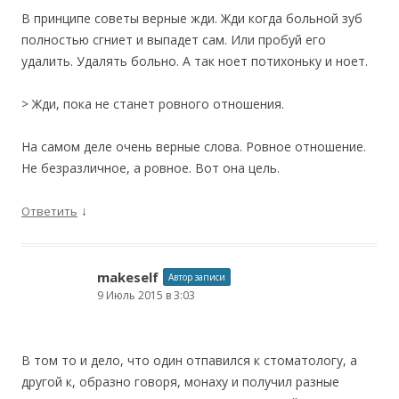
В принципе советы верные жди. Жди когда больной зуб
полностью сгниет и выпадет сам. Или пробуй его
удалить. Удалять больно. А так ноет потихоньку и ноет.
> Жди, пока не станет ровного отношения.
На самом деле очень верные слова. Ровное отношение.
Не безразличное, а ровное. Вот она цель.
↓
Ответить
makeself
Автор записи
9 Июль 2015 в 3:03
В том то и дело, что один отпавился к стоматологу, а
другой к, образно говоря, монаху и получил разные