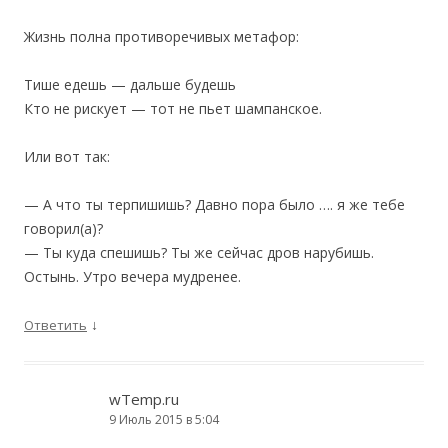
Жизнь полна противоречивых метафор:
Тише едешь — дальше будешь
Кто не рискует — тот не пьет шампанское.
Или вот так:
— А что ты терпишишь? Давно пора было …. я же тебе
говорил(а)?
— Ты куда спешишь? Ты же сейчас дров нарубишь.
Остынь. Утро вечера мудренее.
↓
Ответить
wTemp.ru
9 Июль 2015 в 5:04