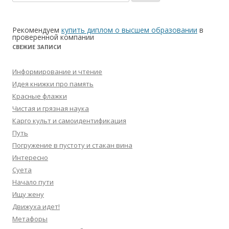
Рекомендуем
купить диплом о высшем образовании
в
проверенной компании
СВЕЖИЕ ЗАПИСИ
Информирование и чтение
Идея книжки про память
Красные флажки
Чистая и грязная наука
Карго культ и самоидентификация
Путь
Погружение в пустоту и стакан вина
Интересно
Суета
Начало пути
Ищу жену
Движуха идет!
Метафоры