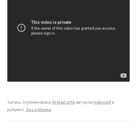
Запись опубликована
30 Май 2016
автором
makeself
в
рубрике
_Без рубрики
.