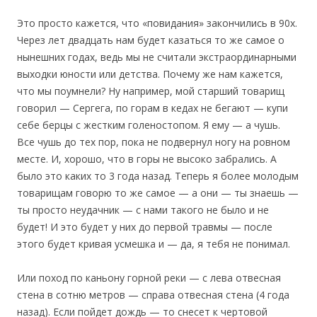
Это просто кажется, что «повидания» закончились в 90х.
Через лет двадцать нам будет казаться то же самое о
нынешних годах, ведь мы не считали экстраординарными
выходки юности или детства. Почему же нам кажется,
что мы поумнели? Ну например, мой старший товарищ
говорил — Сергега, по горам в кедах не бегают — купи
себе берцы с жестким голеностопом. Я ему — а чушь.
Все чушь до тех пор, пока не подвернул ногу на ровном
месте. И, хорошо, что в горы не высоко забрались. А
было это каких то 3 года назад. Теперь я более молодым
товарищам говорю то же самое — а они — ты знаешь —
ты просто неудачник — с нами такого не было и не
будет! И это будет у них до первой травмы — после
этого будет кривая усмешка и — да, я тебя не понимал.
Или поход по каньону горной реки — с лева отвесная
стена в сотню метров — справа отвесная стена (4 года
назад). Если пойдет дождь — то снесет к чертовой