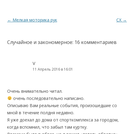
Навигация по записям
←
Мелкая моторика рук
СХ
→
Случайное и закономерное
: 16 комментариев
V
11 Апрель 2016 в 16:01
Очень внимательно читал.
очень последовательно написано.
Описываю Вам реальные события, произошедшие со
мной в течение полдня недавно.
Я уже доехал до дома от спорткомплекса за городом,
когда вспомнил, что забыл там куртку.