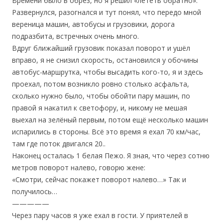
Времени было в обрез, но я решил «лететь обратно».
Развернулся, разогнался и тут понял, что передо мной
вереница машин, автобусы и грузовики, дорога
подразбита, встречных очень много.
Вдруг ближайший грузовик показал поворот и ушёл
вправо, я не снизил скорость, остановился у обочины
автобус-маршрутка, чтобы высадить кого-то, я и здесь
проехал, потом возникло ровно столько асфальта,
сколько нужно было, чтобы обойти пару машин, по
правой я накатил к светофору, и, никому не мешая
выехал на зелёный первым, потом ещё несколько машин
испарились в стороны. Всё это время я ехал 70 км/час,
там где поток двигался 20..
Наконец осталась 1 белая Пежо. Я зная, что через сотню
метров поворот налево, говорю жене:
«Смотри, сейчас покажет поворот налево…» Так и
получилось…
—————
Через пару часов я уже ехал в гости. У приятелей в