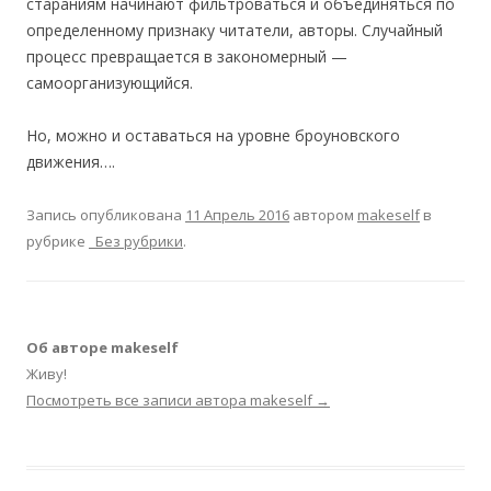
стараниям начинают фильтроваться и объединяться по
определенному признаку читатели, авторы. Случайный
процесс превращается в закономерный —
самоорганизующийся.
Но, можно и оставаться на уровне броуновского
движения….
Запись опубликована
11 Апрель 2016
автором
makeself
в
рубрике
_Без рубрики
.
Об авторе makeself
Живу!
Посмотреть все записи автора makeself
→