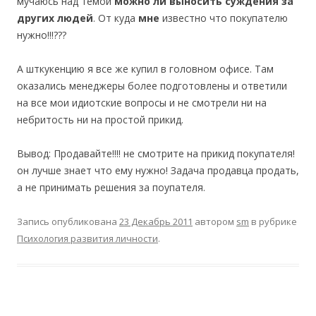
мучаюсь над темой
можно ли выносить суждения за
других людей
. От куда
мне
известно что покупателю
нужно!!!???
А шткукенцию я все же купил в головном офисе. Там
оказались менеджеры более подготовлены и ответили
на все мои идиотские вопросы и не смотрели ни на
небритость ни на простой прикид.
Вывод: Продавайте!!!! не смотрите на прикид покупателя!
он лучше знает что ему нужно! Задача продавца продать,
а не принимать решения за поупателя.
Запись опубликована
23 Декабрь 2011
автором
sm
в рубрике
Психология развития личности
.