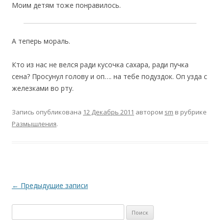
Моим детям тоже понравилось.
А теперь мораль.
Кто из нас не велся ради кусочка сахара, ради пучка
сена? Просунул голову и оп…. на тебе подуздок. Оп узда с
железками во рту.
Запись опубликована
12 Декабрь 2011
автором
sm
в рубрике
Размышления
.
Навигация по записям
←
Предыдущие записи
Найти: