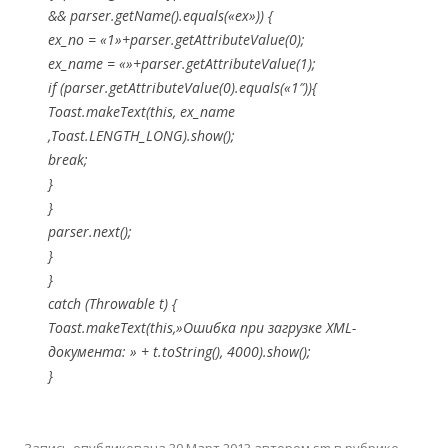
&& parser.getName().equals(«ex»)) {
ex_no = «1»+parser.getAttributeValue(0);
ex_name = «»+parser.getAttributeValue(1);
if (parser.getAttributeValue(0).equals(«1″)){
Toast.makeText(this, ex_name
,Toast.LENGTH_LONG).show();
break;
}
}
parser.next();
}
}
catch (Throwable t) {
Toast.makeText(this,»Ошибка при загрузке XML-
документа: » + t.toString(), 4000).show();
}