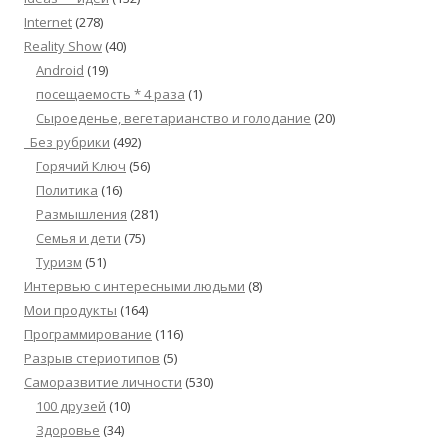
Internet
(278)
Reality Show
(40)
Android
(19)
посещаемость * 4 раза
(1)
Сыроеденье, вегетарианство и голодание
(20)
_Без рубрики
(492)
Горячий Ключ
(56)
Политика
(16)
Размышления
(281)
Семья и дети
(75)
Туризм
(51)
Интервью с интересными людьми
(8)
Мои продукты
(164)
Программирование
(116)
Разрыв стериотипов
(5)
Саморазвитие личности
(530)
100 друзей
(10)
Здоровье
(34)