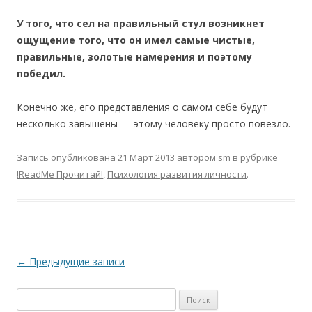
У того, что сел на правильный стул возникнет
ощущение того, что он имел самые чистые,
правильные, золотые намерения и поэтому
победил.
Конечно же, его представления о самом себе будут
несколько завышены — этому человеку просто повезло.
Запись опубликована
21 Март 2013
автором
sm
в рубрике
!ReadMe Прочитай!
,
Психология развития личности
.
Навигация по записям
←
Предыдущие записи
Найти: