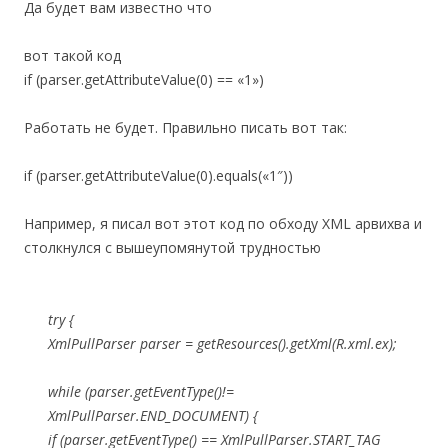
Да будет вам известно что
вот такой код
if (parser.getAttributeValue(0) == «1»)
Работать не будет. Правильно писать вот так:
if (parser.getAttributeValue(0).equals(«1″))
Например, я писал вот этот код по обходу XML арвихва и
столкнулся с вышеупомянутой трудностью
try {
XmlPullParser parser = getResources().getXml(R.xml.ex);
while (parser.getEventType()!=
XmlPullParser.END_DOCUMENT) {
if (parser.getEventType() == XmlPullParser.START_TAG