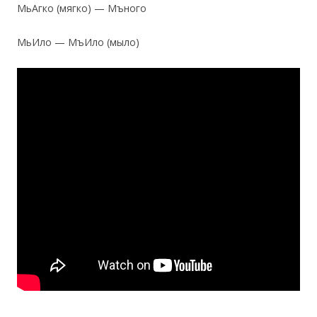
МьАгко (мягко) — Мъного
МьИло — МъИло (мыло)