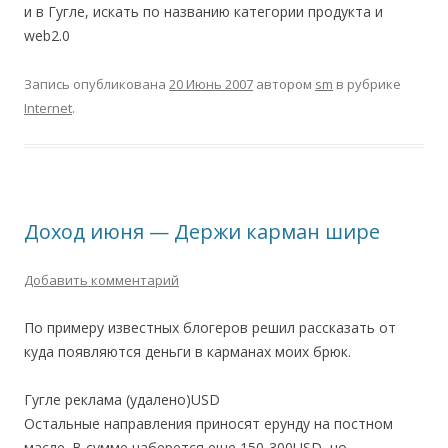
и в Гугле, искать по названию категории продукта и
web2.0
Запись опубликована
20 Июнь 2007
автором
sm
в рубрике
Internet
.
Доход июня — Держи карман шире
Добавить комментарий
По примеру известных блогеров решил рассказать от
куда появляются деньги в карманах моих брюк.
Гугле реклама (удалено)USD
Остальные направления приносят ерунду на постном
масле. В сумме наберется еще 150-300USD, но