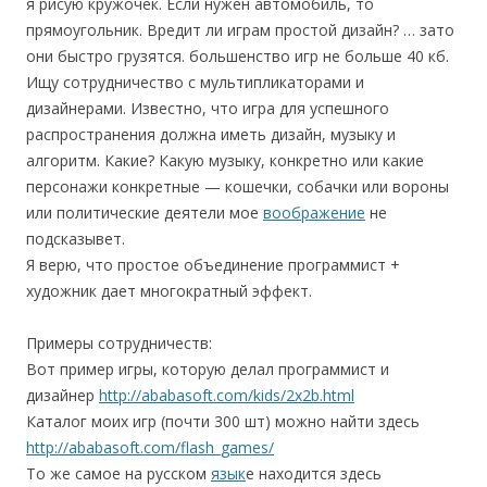
я рисую кружочек. Если нужен автомобиль, то
прямоугольник. Вредит ли играм простой дизайн? … зато
они быстро грузятся. большенство игр не больше 40 кб.
Ищу сотрудничество с мультипликаторами и
дизайнерами. Известно, что игра для успешного
распространения должна иметь дизайн, музыку и
алгоритм. Какие? Какую музыку, конкретно или какие
персонажи конкретные — кошечки, собачки или вороны
или политические деятели мое
воображение
не
подсказывет.
Я верю, что простое объединение программист +
художник дает многократный эффект.
Примеры сотрудничеств:
Вот пример игры, которую делал программист и
дизайнер
http://ababasoft.com/kids/2x2b.html
Каталог моих игр (почти 300 шт) можно найти здесь
http://ababasoft.com/flash_games/
То же самое на русском
язык
е находится здесь