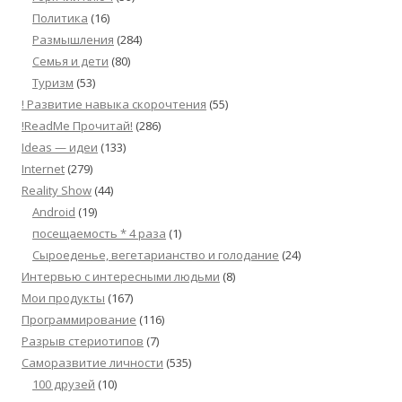
Политика
(16)
Размышления
(284)
Семья и дети
(80)
Туризм
(53)
! Развитие навыка скорочтения
(55)
!ReadMe Прочитай!
(286)
Ideas — идеи
(133)
Internet
(279)
Reality Show
(44)
Android
(19)
посещаемость * 4 раза
(1)
Сыроеденье, вегетарианство и голодание
(24)
Интервью с интересными людьми
(8)
Мои продукты
(167)
Программирование
(116)
Разрыв стериотипов
(7)
Саморазвитие личности
(535)
100 друзей
(10)