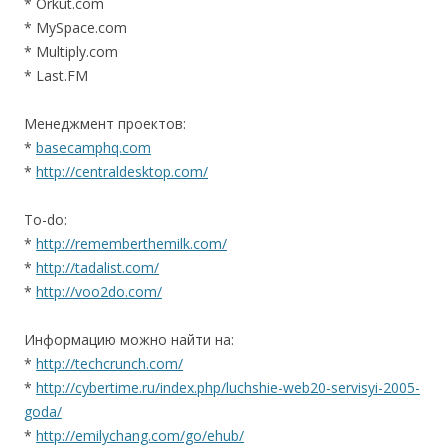
* Orkut.com
* MySpace.com
* Multiply.com
* Last.FM
Менеджмент проектов:
*
basecamphq.com
*
http://centraldesktop.com/
To-do:
*
http://rememberthemilk.com/
*
http://tadalist.com/
*
http://voo2do.com/
Информацию можно найти на:
*
http://techcrunch.com/
*
http://cybertime.ru/index.php/luchshie-web20-servisyi-2005-
goda/
*
http://emilychang.com/go/ehub/