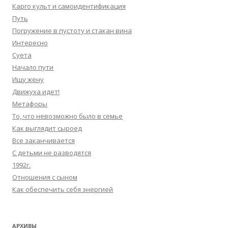
Карго культ и самоидентификация
Путь
Погружение в пустоту и стакан вина
Интересно
Суета
Начало пути
Ищу жену
Движуха идет!
Метафоры
То, что невозможно было в семье
Как выглядит сыроед
Все заканчивается
С детьми не разводятся
1992г.
Отношения с сыном
Как обеспечить себя энергией
АРХИВЫ