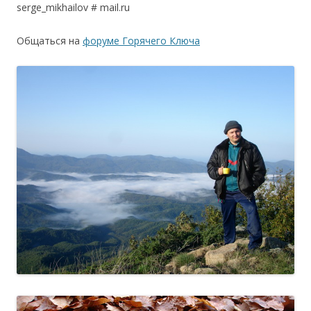
serge_mikhailov # mail.ru
Общаться на
форуме Горячего Ключа