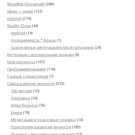
!ReadMe Прочитай!
(286)
Ideas — идеи
(133)
Internet
(279)
Reality Show
(44)
Android
(19)
посещаемость * 4 раза
(1)
Сыроеденье, вегетарианство и голодание
(24)
Интервью с интересными людьми
(8)
Мои продукты
(167)
Программирование
(116)
Разрыв стериотипов
(7)
Саморазвитие личности
(535)
100 друзей
(10)
Здоровье
(34)
Идеи бизнеса
(76)
Книги
(79)
Медитации и трансовые техники
(14)
Психология развития личности
(185)
Техники самосовершенстования
(12)