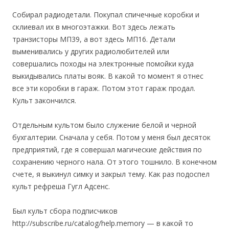
Собирал радиодетали. Покупал спичечные коробки и
склиевал их в многоэтажки. Вот здесь лежать
транзисторы МП39, а вот здесь МП16. Детали
выменивались у других радиолюбителей или
совершались походы на электронные помойки куда
выкидывались платы вояк. В какой то момент я отнес
все эти коробки в гараж. Потом этот гараж продал.
Культ закончился.
Отдельным культом было служение белой и черной
бухгалтерии. Сначала у себя. Потом у меня был десяток
предприятий, где я совершал магические действия по
сохранению черного нала. От этого тошнило. В конечном
счете, я выкинул симку и закрыл тему. Как раз подоспел
культ рефреша Гугл Адсенс.
Был культ сбора подписчиков
http://subscribe.ru/catalog/help.memory — в какой то