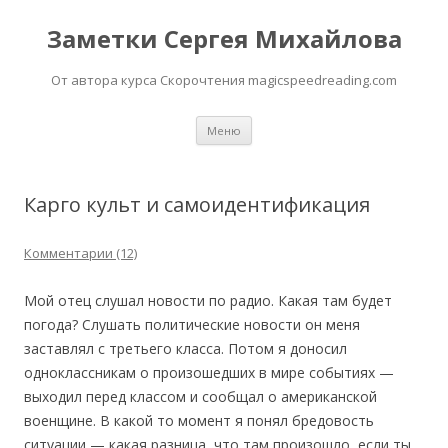
Заметки Сергея Михайлова
От автора курса Скорочтения magicspeedreading.com
Перейти к содержимому
Меню
Карго культ и самоидентификация
Комментарии (12)
Мой отец слушал новости по радио. Какая там будет
погода? Слушать политические новости он меня
заставлял с третьего класса. Потом я доносил
одноклассникам о произошедших в мире событиях —
выходил перед классом и сообщал о американской
военщине. В какой то момент я понял бредовость
ситуации — какая разница, что там произошло, если ты