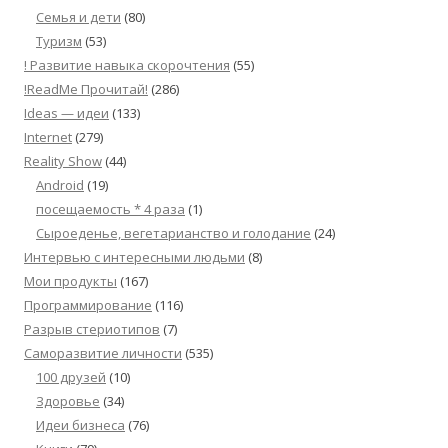
Семья и дети
(80)
Туризм
(53)
! Развитие навыка скорочтения
(55)
!ReadMe Прочитай!
(286)
Ideas — идеи
(133)
Internet
(279)
Reality Show
(44)
Android
(19)
посещаемость * 4 раза
(1)
Сыроеденье, вегетарианство и голодание
(24)
Интервью с интересными людьми
(8)
Мои продукты
(167)
Программирование
(116)
Разрыв стериотипов
(7)
Саморазвитие личности
(535)
100 друзей
(10)
Здоровье
(34)
Идеи бизнеса
(76)