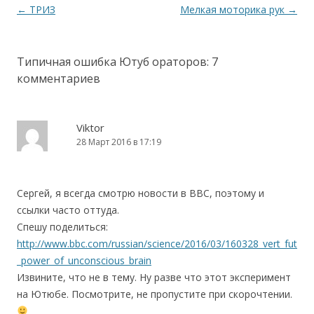
Навигация по записям
←
ТРИЗ
Мелкая моторика рук
→
Типичная ошибка Ютуб ораторов
: 7
комментариев
Viktor
28 Март 2016 в 17:19
Сергей, я всегда смотрю новости в BBC, поэтому и
ссылки часто оттуда.
Спешу поделиться:
http://www.bbc.com/russian/science/2016/03/160328_vert_fut
_power_of_unconscious_brain
Извините, что не в тему. Ну разве что этот эксперимент
на Ютюбе. Посмотрите, не пропустите при скорочтении.