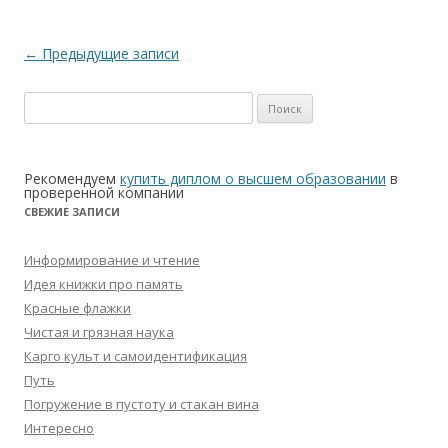
Навигация по записям
←
Предыдущие записи
Найти:
Рекомендуем
купить диплом о высшем образовании
в
проверенной компании
СВЕЖИЕ ЗАПИСИ
Информирование и чтение
Идея книжки про память
Красные флажки
Чистая и грязная наука
Карго культ и самоидентификация
Путь
Погружение в пустоту и стакан вина
Интересно