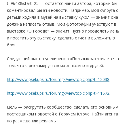
t=9648&start=25 — остается найти автора, который бы
коментировал бы эти новости. Например, моя супруга с
детьми ходила в музей на выставку кукол — значит она
должна написать отзыв. Мои фотографии участвуют в
выставке «О Городе» — значит, нужно преодолеть лень
и посетить эту выставку, сделать отчет и выложить в
блог.
Следующий шаг по увеличению «Пользы» заключается в
том, что я рекламирую своих знакомых и друзей:
http://www.psekups.ru/forumgk/viewtopic.php?t=12038
http://www.psekups.ru/forumgk/viewtopic.php?t=11672
Цель — раскрутить сообщество. сделать его основным
поставщиком новостей о Горячем Ключе. Найти агента
по размещению рекламы.