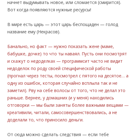
начнет выдумывать новое, или сломается (смирится).
Вот когда появляются нужные ресурсы!
В мире есть царь — этот царь беспощаден — голод
название ему (Некрасов).
Банально, но факт — нужно показать жене (маме,
бабушке, дочке) то что ты наваял. Пусть они посмотрят
и скажут о недоделках — программсит часто не видит
недоделок по роду своей специфической работы
(прогнал через тесты, посмотрел с пятого на десятое… а
одну из ошибок, которая случайно всплыла так и не
заметил). Рву на себе волосы от того, что не делал это
раньше. Вернее, у домашних (и у меня) находились
отговорки — мы были заняты более важными вещами —
креативили, читали, самосовершенствовались, а не
доделали то, что приносило деньги.
От сюда можно сделать следствия — если тебе