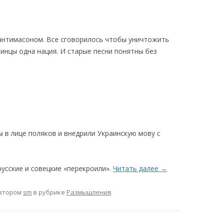
 антимасоном. Все сговорилось чтобы уничтожить
аинцы одна нация. И старые песни понятны без
 в лице поляков и внедрили Украинскую мову с
усские и совецкие «перекроили».
Читать далее
→
втором
sm
в рубрике
Размышления
.