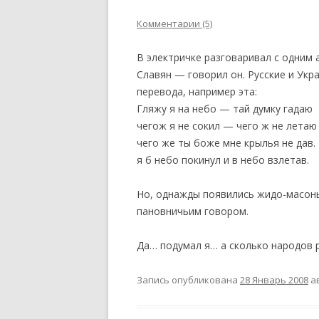
Комментарии (5)
В электричке разговаривал с одним
Славян — говорил он. Русские и Укр
перевода, например эта:
Гляжу я на небо — тай думку гадаю
чегож я не сокил — чего ж не летаю
чего же ты боже мне крылья не дав.
я б небо покинул и в небо взлетав.
Но, однажды появились жидо-масоны
пановничьим говором.
Да… подумал я… а сколько народов р
Запись опубликована
28 Январь 2008
а