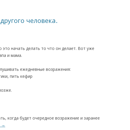
другого человека.
 это начать делать то что он делает. Вот уже
апа и мама.
слушивать ежедневные возражения:
тики, пить кефир
позже.
ать, когда будет очередное возражение и заранее
е
→