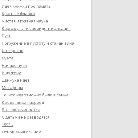
Идея книжки про память
Красные флажки
Чистая и грязная наука
Карго культ и самоидентификация
Путь
Погружение в пустоту и стакан вина
Интересно
Суета
Начало пути
Ищу жену
Движуха идет!
Метафоры
То, что невозможно было в семье
Как выглядит сыроед
Все заканчивается
С детьми не разводятся
1992г.
Отношения с сыном