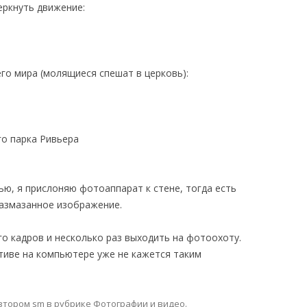
ркнуть движение:
го мира (молящиеся спешат в церковь):
го парка Ривьера
ю, я прислоняю фотоаппарат к стене, тогда есть
азмазанное изображение.
о кадров и несколько раз выходить на фотоохоту.
тиве на компьютере уже не кажется таким
втором
sm
в рубрике
Фотографии и видео
.