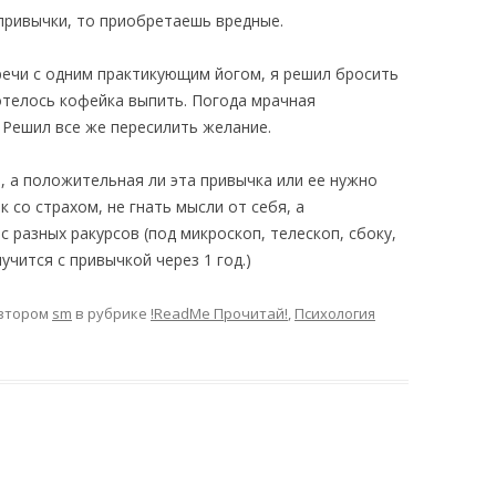
привычки, то приобретаешь вредные.
речи с одним практикующим йогом, я решил бросить
отелось кофейка выпить. Погода мрачная
Решил все же пересилить желание.
, а положительная ли эта привычка или ее нужно
к со страхом, не гнать мысли от себя, а
 разных ракурсов (под микроскоп, телескоп, сбоку,
учится с привычкой через 1 год.)
втором
sm
в рубрике
!ReadMe Прочитай!
,
Психология