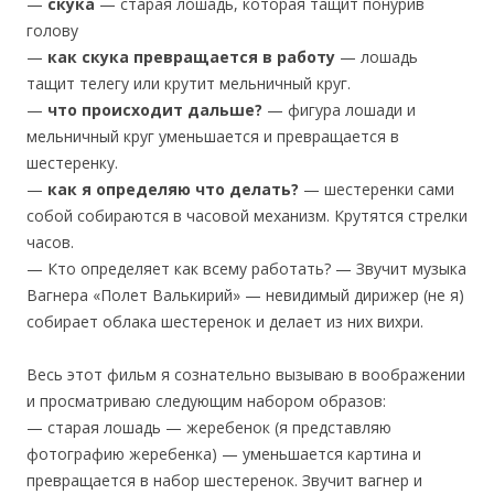
—
скука
— старая лошадь, которая тащит понурив
голову
—
как скука превращается в работу
— лошадь
тащит телегу или крутит мельничный круг.
—
что происходит дальше?
— фигура лошади и
мельничный круг уменьшается и превращается в
шестеренку.
—
как я определяю что делать?
— шестеренки сами
собой собираются в часовой механизм. Крутятся стрелки
часов.
— Кто определяет как всему работать? — Звучит музыка
Вагнера «Полет Валькирий» — невидимый дирижер (не я)
собирает облака шестеренок и делает из них вихри.
Весь этот фильм я сознательно вызываю в воображении
и просматриваю следующим набором образов:
— старая лошадь — жеребенок (я представляю
фотографию жеребенка) — уменьшается картина и
превращается в набор шестеренок. Звучит вагнер и