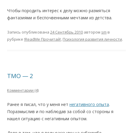
Чтобы породить интерес к делу можно размяться
фантазиями и беспочвенными мечтами из детства.
Запись опубликована
24 Сентябрь 2010
автором
sm
в
рубрике
!ReadMe Прочитай!
,
Психология развития личности
.
ТМО — 2
Комментарии (4)
Ранее я писал, что у меня нет
негативного опыта
.
Поразмыслив и по наблюдав за собой со стороны я
нашел ситуацию с негативным опытом.
Дело в том, что я веду рассылку на субскрибе