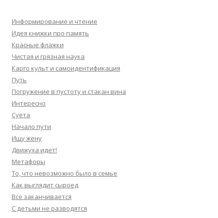
Информирование и чтение
Идея книжки про память
Красные флажки
Чистая и грязная наука
Карго культ и самоидентификация
Путь
Погружение в пустоту и стакан вина
Интересно
Суета
Начало пути
Ищу жену
Движуха идет!
Метафоры
То, что невозможно было в семье
Как выглядит сыроед
Все заканчивается
С детьми не разводятся