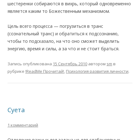
шестеренки собираются в вихрь, который одновременно
является каким то Божественным механизмом.
Цель всего процесса — погрузиться в транс
(сознательный транс) и обратиться к подсознанию,
чтобы то подсказало, на что оно сможет выделить
энергию, время и силы, а за что и не стоит браться.
Запись опубликована
15 Сентябрь 2010
автором
sm
в
рубрике
!ReadMe Прочитай!
,
Психология развития личности
.
Суета
1 комментарий
Отделение важных дел задача не для слабонервных.