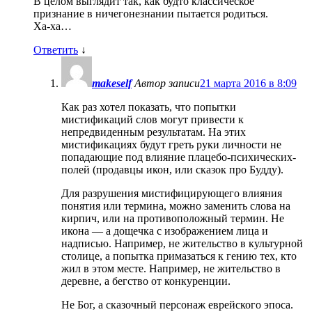
В целом выглядит так, как будто классическое
признание в ничегонезнании пытается родиться.
Ха-ха…
Ответить
↓
makeself
Автор записи
21 марта 2016 в 8:09
Как раз хотел показать, что попытки
мистификаций слов могут привести к
непредвиденным результатам. На этих
мистификациях будут греть руки личности не
попадающие под влияние плацебо-психических-
полей (продавцы икон, или сказок про Будду).
Для разрушения мистифицирующего влияния
понятия или термина, можно заменить слова на
кирпич, или на противоположный термин. Не
икона — а дощечка с изображением лица и
надписью. Например, не жительство в культурной
столице, а попытка примазаться к гению тех, кто
жил в этом месте. Например, не жительство в
деревне, а бегство от конкуренции.
Не Бог, а сказочный персонаж еврейского эпоса.