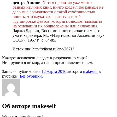
центре Англии
.
Хотя я прочитал уже много
разных научных книг, ничто когда-либо раньше не
дало мне возможности с такой отчётливостью
понять, что наука заключается в такой
группировке фактов, которая позволяет выводить
на основании их общие законы или включения
.
Чарльз Дарвин, Воспоминания о развитии моего
ума и характера, М., «Издательство Академии наук
СССР», 1957 г., с. 84-85.
Источник: http://vikent.ru/enc/2671/
Каждое исключение ведет к разрушению мира?
Нет, рушится не мир, а наши представления о нем.
Запись опубликована
12 марта 2016
автором
makeself
в
рубрике
_Без рубрики
.
Об авторе makeself
Мы едим, чтобы жить!