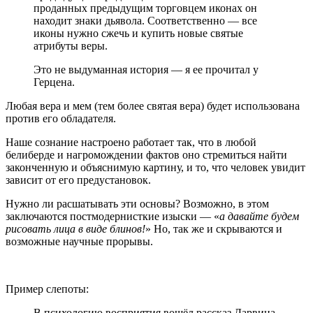
проданных предыдущим торговцем иконах он
находит знаки дьявола. Соответственно — все
иконы нужно сжечь и купить новые святые
атрибуты веры.
Это не выдуманная история — я ее прочитал у
Герцена.
Любая вера и мем (тем более святая вера) будет использована
против его обладателя.
Наше сознание настроено работает так, что в любой
белиберде и нагромождении фактов оно стремиться найти
законченную и объяснимую картину, и то, что человек увидит
зависит от его предустановок.
Нужно ли расшатывать эти основы? Возможно, в этом
заключаются постмодернисткие изыски — «
а давайте будем
рисовать лица в виде блинов!
» Но, так же и скрываются и
возможные научные прорывы.
Пример слепоты:
В психологию восприятия вошёл рассказ Дарвина