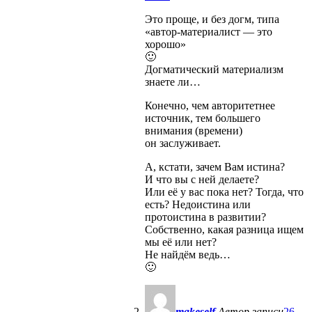
Это проще, и без догм, типа
«автор-материалист — это
хорошо»
🙂
Догматический материализм
знаете ли…
Конечно, чем авторитетнее
источник, тем большего
внимания (времени)
он заслуживает.
А, кстати, зачем Вам истина?
И что вы с ней делаете?
Или её у вас пока нет? Тогда, что
есть? Недоистина или
протоистина в развитии?
Собственно, какая разница ищем
мы её или нет?
Не найдём ведь…
🙂
makeself
Автор записи
26