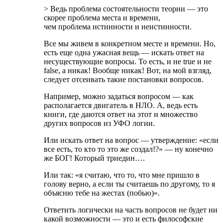
> Ведь проблема состоятельности теории — это
скорее проблема места и времени,
чем проблема истинности и неистинности.
Все мы живем в конкретном месте и времени. Но,
есть еще одна ужасная вещь — искать ответ на
несуществующие вопросы. То есть, и не true и не
false, а никак! Вообще никак! Вот, на мой взгляд,
следует отсеивать такие постановки вопросов.
Например, можно задаться вопросом — как
располагается двигатель в НЛО. А, ведь есть
книги, где даются ответ на этот и множество
других вопросов из УФО логии.
Или искать ответ на вопрос — утверждение: «если
все есть, то кто то это же создал!?» — ну конечно
же БОГ! Который триедин….
Или так: «я считаю, что то, что мне пришло в
голову верно, а если ты считаешь по другому, то я
объясню тебе на жестах (побью)».
Ответить логически на часть вопросов не будет ни
какой возможности — это и есть философские