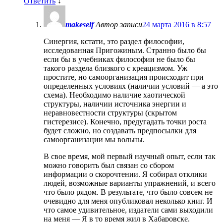
Ответить
↓
makeself
Автор записи
24 марта 2016 в 8:57
Синергия, кстати, это раздел философии,
исследованная Пригожиным. Странно было бы
если бы в учебниках философии не было бы
такого раздела близкого с креацизмом. Уж
простите, но самоорганизация происходит при
определенных условиях (наличии условий — а это
схема). Необходимо наличие хаотической
структуры, наличии источника энергии и
неравновестности структуры (скрытом
гистерезисе). Конечно, предугадать точки роста
будет сложно, но создавать предпосылки для
самоорганизации мы вольны.
В свое время, мой первый научный опыт, если так
можно говорить был связан со сбором
информации о скорочтении. Я собирал отклики
людей, возможные варианты упражнений, и всего
что было рядом. В результате, что было совсем не
очевидно для меня опубликовал неколько книг. И
что самое удивительное, издатели сами выходили
на меня — Я в то время жил в Хабаровске.