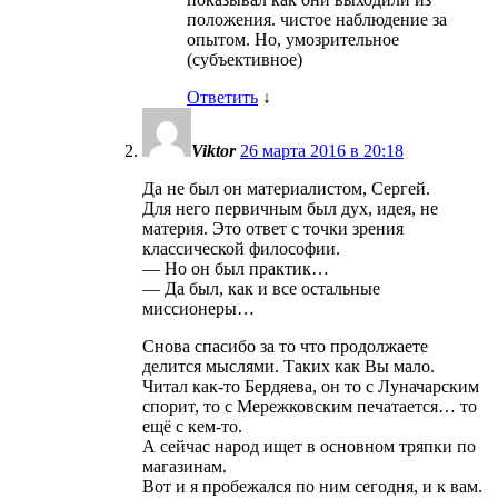
положения. чистое наблюдение за
опытом. Но, умозрительное
(субъективное)
Ответить
↓
Viktor
26 марта 2016 в 20:18
Да не был он материалистом, Сергей.
Для него первичным был дух, идея, не
материя. Это ответ с точки зрения
классической философии.
— Но он был практик…
— Да был, как и все остальные
миссионеры…
Снова спасибо за то что продолжаете
делится мыслями. Таких как Вы мало.
Читал как-то Бердяева, он то с Луначарским
спорит, то с Мережковским печатается… то
ещё с кем-то.
А сейчас народ ищет в основном тряпки по
магазинам.
Вот и я пробежался по ним сегодня, и к вам.