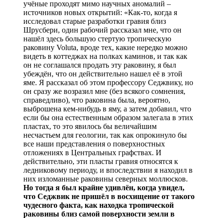
учёные проходят мимо научных аномалий –
источников новых открытий: «Как-то, когда я
исследовал старые разработки гравия близ
Шрусбери, один рабочий рассказал мне, что он
нашёл здесь большую стертую тропическую
раковину Voluta, вроде тех, какие нередко можно
видеть в коттеджах на полках каминов, и так как
он не соглашался продать эту раковину, я был
убеждён, что он действительно нашел её в этой
яме. Я рассказал об этом профессору Седжвику, но
он сразу же возразил мне (без всякого сомнения,
справедливо), что раковина была, вероятно,
выброшена кем-нибудь в яму, а затем добавил, что
если бы она естественным образом залегала в этих
пластах, то это явилось бы величайшим
несчастьем для геологии, так как опрокинуло бы
все наши представления о поверхностных
отложениях в Центральных графствах. И
действительно, эти пласты гравия относятся к
ледниковому периоду, и впоследствии я находил в
них изломанные раковины северных моллюсков.
Но тогда я был крайне удивлён, когда увидел,
что Седжвик не пришёл в восхищение от такого
чудесного факта, как находка тропической
раковины близ самой поверхности земли в