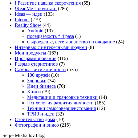
! Развитие навыка скорочтения
(55)
!ReadMe Прочитай!
(286)
Ideas — идеи
(133)
Internet
(279)
Reality Show
(44)
Android
(19)
посещаемость * 4 раза
(1)
Сыроеденье, вегетарианство и голодание
(24)
Интервью с интересными людьми
(8)
Мои продукты
(167)
Программирование
(116)
Разрыв стериотипов
(7)
Саморазвитие личности
(535)
100 друзей
(10)
Здоровье
(34)
Идеи бизнеса
(76)
Книги
(79)
Медитации и трансовые техники
(14)
Психология развития личности
(185)
Техники самосовершенстования
(12)
ТРИЗ и идеи
(32)
Стоительство дома
(10)
Фотографии и видео
(215)
Serge Mikhailov blog