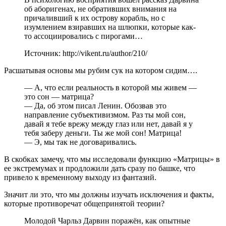
об аборигенах, не обративших внимания на
причаливший к их острову корабль, но с
изумлением взиравших на шлюпки, которые как-
то ассоциировались с пирогами…
Источник: http://vikent.ru/author/210/
Расшатывая основы мы рубим сук на котором сидим….
— А, что если реальность в которой мы живем —
это сон — матрица?
— Да, об этом писал Ленин. Обозвав это
направление субъективизмом. Раз ты мой сон,
давай я тебе врежу между глаз или нет, давай я у
тебя заберу деньги. Ты же мой сон! Матрица!
— Э, мы так не договаривались.
В скобках замечу, что мы исследовали функцию «Матрицы» в
ее экстремумах и продложили дать сразу по башке, что
привело к временному выходу из фантазий.
Значит ли это, что мы должны изучать исключения и факты,
которые противоречат общепринятой теории?
Молодой Чарльз Дарвин поражён, как опытные