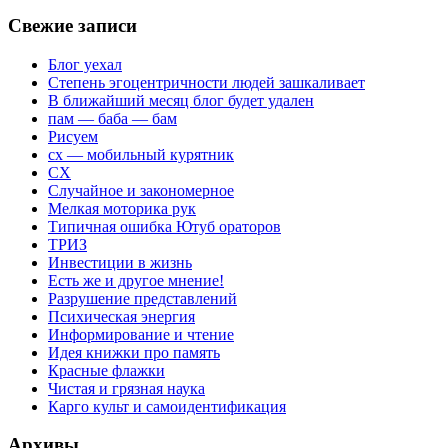
Свежие записи
Блог уехал
Степень эгоцентричности людей зашкаливает
В ближайший месяц блог будет удален
пам — баба — бам
Рисуем
сх — мобильный курятник
СХ
Случайное и закономерное
Мелкая моторика рук
Типичная ошибка Ютуб ораторов
ТРИЗ
Инвестиции в жизнь
Есть же и другое мнение!
Разрушение представлений
Психическая энергия
Информирование и чтение
Идея книжки про память
Красные флажки
Чистая и грязная наука
Карго культ и самоидентификация
Архивы