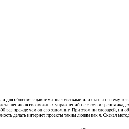
 или для общения с давними знакомствами или статьи на тему то
ставлению всевозможных упражнений не с точки зрения академи
300 раз прежде чем он его запомнит. При этом ни словарей, ни об
жность делать интернет проекты таким людям как я. Скачал мето