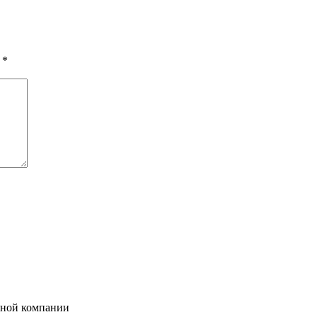
ы
*
нной компании