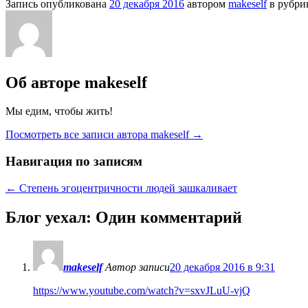
Запись опубликована
20 декабря 2016
автором
makeself
в рубри
Об авторе makeself
Мы едим, чтобы жить!
Посмотреть все записи автора makeself
→
Навигация по записям
←
Степень эгоцентричности людей зашкаливает
Блог уехал
: Один комментарий
makeself
Автор записи
20 декабря 2016 в 9:31
https://www.youtube.com/watch?v=sxvJLuU-vjQ