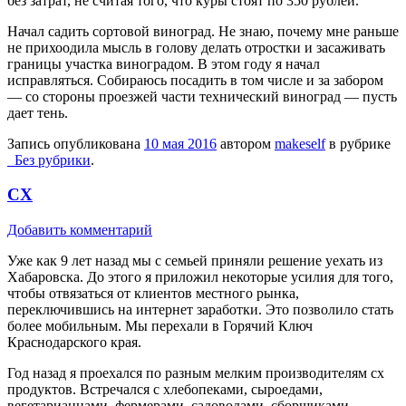
без затрат, не считая того, что куры стоят по 350 рублей.
Начал садить сортовой виноград. Не знаю, почему мне раньше
не прихоодила мысль в голову делать отростки и засаживать
границы участка виноградом. В этом году я начал
исправляться. Собираюсь посадить в том числе и за забором
— со стороны проезжей части технический виноград — пусть
дает тень.
Запись опубликована
10 мая 2016
автором
makeself
в рубрике
_Без рубрики
.
СХ
Добавить комментарий
Уже как 9 лет назад мы с семьей приняли решение уехать из
Хабаровска. До этого я приложил некоторые усилия для того,
чтобы отвязаться от клиентов местного рынка,
переключившись на интернет заработки. Это позволило стать
более мобильным. Мы перехали в Горячий Ключ
Краснодарского края.
Год назад я проехался по разным мелким производителям сх
продуктов. Встречался с хлебопеками, сыроедами,
вегетарианцами, фермерами, садоводами, сборщиками