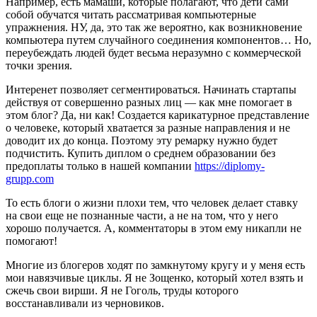
Например, есть мамаши, которые полагают, что дети сами
собой обучатся читать рассматривая компьютерные
упражнения. НУ, да, это так же вероятно, как возникновение
компьютера путем случайного соединения компонентов… Но,
переубеждать людей будет весьма неразумно с коммерческой
точки зрения.
Интеренет позволяет сегментироваться. Начинать стартапы
действуя от совершенно разных лиц — как мне помогает в
этом блог? Да, ни как! Создается карикатурное представление
о человеке, который хватается за разные направления и не
доводит их до конца. Поэтому эту ремарку нужно будет
подчистить. Купить диплом о среднем образовании без
предоплаты только в нашей компании
https://diplomy-
grupp.com
То есть блоги о жизни плохи тем, что человек делает ставку
на свои еще не познанные части, а не на том, что у него
хорошо получается. А, комментаторы в этом ему никапли не
помогают!
Многие из блогеров ходят по замкнутому кругу и у меня есть
мои навязчивые циклы. Я не Зощенко, который хотел взять и
сжечь свои вирши. Я не Гоголь, труды которого
восстанавливали из черновиков.