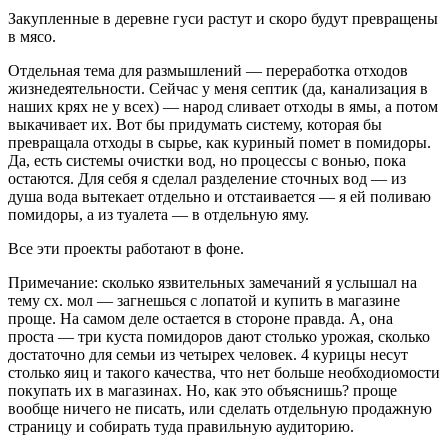
Закупленные в деревне гуси растут и скоро будут превращены
в мясо.
Отдельная тема для размышлений — переработка отходов
жизнедеятельности. Сейчас у меня септик (да, канализация в
наших крях не у всех) — народ сливает отходы в ямы, а потом
выкачивает их. Вот бы придумать систему, которая бы
превращала отходы в сырье, как куриный помет в помидоры.
Да, есть системы очистки вод, но процессы с вонью, пока
остаются. Для себя я сделал разделение сточных вод — из
душа вода вытекает отдельно и отстаивается — я ей поливаю
помидоры, а из туалета — в отдельную яму.
Все эти проекты работают в фоне.
Примечание: сколько язвительных замечаний я услышал на
тему сх. мол — загнешься с лопатой и купить в магазине
проще. На самом деле остается в стороне правда. А, она
проста — три куста помидоров дают столько урожая, сколько
достаточно для семьи из четырех человек. 4 курицы несут
столько яиц и такого качества, что нет больше необходиомости
покупать их в магазинах. Но, как это объяснишь? проще
вообще ничего не писать, или сделать отдельную продажную
страницу и собирать туда правильную аудиторию.