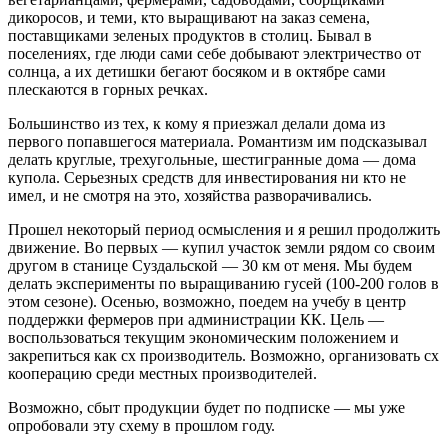
дикоросов, и теми, кто выращивают на заказ семена,
поставщиками зеленых продуктов в столиц. Бывал в
поселениях, где люди сами себе добывают электричество от
солнца, а их детишки бегают босяком и в октябре сами
плескаются в горных речках.
Большинство из тех, к кому я приезжал делали дома из
первого попавшегося материала. Романтизм им подсказывал
делать круглые, трехугольные, шестигранные дома — дома
купола. Серьезных средств для инвестирования ни кто не
имел, и не смотря на это, хозяйства разворачивались.
Прошел некоторый период осмысления и я решил продолжить
движение. Во первых — купил участок земли рядом со своим
другом в станице Суздальской — 30 км от меня. Мы будем
делать эксперименты по выращиванию гусей (100-200 голов в
этом сезоне). Осенью, возможно, поедем на учебу в центр
поддержки фермеров при администрации КК. Цель —
воспользоваться текущим экономическим положением и
закрепиться как сх производитель. Возможно, организовать сх
кооперацию среди местных производителей.
Возможно, сбыт продукции будет по подписке — мы уже
опробовали эту схему в прошлом году.