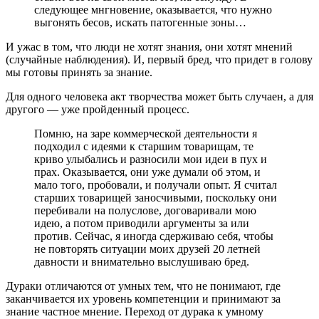
следующее мнгновение, оказывается, что нужно
выгонять бесов, искать патогенные зоны…
И ужас в том, что люди не хотят знания, они хотят мнений
(случайные наблюдения). И, первый бред, что придет в голову
мы готовы принять за знание.
Для одного человека акт творчества может быть случаен, а для
другого — уже пройденный процесс.
Помню, на заре коммерческой деятельности я
подходил с идеями к старшим товарищам, те
криво улыбались и разносили мои идеи в пух и
прах. Оказывается, они уже думали об этом, и
мало того, пробовали, и получали опыт. Я считал
старших товарищей заносчивыми, поскольку они
перебивали на полуслове, договаривали мою
идею, а потом приводили аргументы за или
против. Сейчас, я иногда сдерживаю себя, чтобы
не повторять ситуации моих друзей 20 летней
давности и внимательно выслушиваю бред.
Дураки отличаются от умных тем, что не понимают, где
заканчивается их уровень компетенции и принимают за
знание частное мнение. Переход от дурака к умному