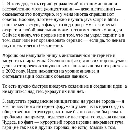
2. Я хочу доделать серию упражнений по запоминанию и
расслаблению мозга (концентрации — деконцентрации) —
оказыается это популярно, и у меня иногда спрашивают
советы. Вообще, плотнее нужно изучать java script и html5 —
раньше меня смущал факт, что код программ фактически
открыт, и любой школьник может позаимствовать мои идеи.
Сейчас я вижу, что прорыв не в том, что ты украл скрипт, а в
том, смог или нет организовать серивис — если да, то деньги
идут практически бесконечно.
Хорошо бы нащупать нишу в англоязычном интернете и
запустить стартапчик. Смешно но факт, я до сих пор получаю
деньги от проектов запущенных в англоязычном интернете аж
в 2002 году. Идеи находятся на уровне анализа и
систематизации больших объемов данных.
То есть нужно быстрее внедрять созданные в создании идеи, а
не мучиться над тем, украдут их или нет.
3. запустить гражданские инициативы на уровне города — я
хозяин местного интернет форума и у меня есть идея создать
общественные структуры, которые бы позволяли бы решать
проблемы, например, недалеко от нас горит городская свалка.
Чудеса, но факт — курортный город изредка накрывает туча
гари (не так как в других городах, но есть). Мысль в том,