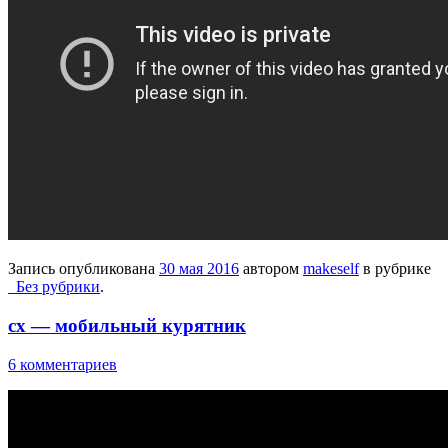
Запись опубликована
30 мая 2016
автором
makeself
в рубрике
_Без рубрики
.
сх — мобильный курятник
6 комментариев