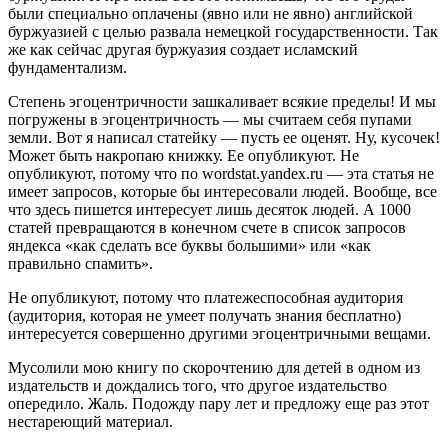
были специально оплачены (явно или не явно) английской
буржуазией с целью развала немецкой государственности. Так
же как сейчас другая буржуазия создает исламский
фундаментализм.
Степень эгоцентричности зашкаливает всякие пределы! И мы
погружены в эгоцентричность — мы считаем себя пупами
земли. Вот я написал статейку — пусть ее оценят. Ну, кусочек!
Может быть накропаю книжку. Ее опубликуют. Не
опубликуют, потому что по wordstat.yandex.ru — эта статья не
имеет запросов, которые бы интересовали людей. Вообще, все
что здесь пишется интересует лишь десяток людей. А 1000
статей превращаются в конечном счете в список запросов
яндекса «как сделать все буквы большими» или «как
правильно спамить».
Не опубликуют, потому что платежеспособная аудитория
(аудитория, которая не умеет получать знания бесплатно)
интересуется совершенно другими эгоцентричными вещами.
Мусолили мою книгу по скорочтению для детей в одном из
издательств и дождались того, что другое издательство
опередило. Жаль. Подожду пару лет и предложу еще раз этот
нестареющий материал.