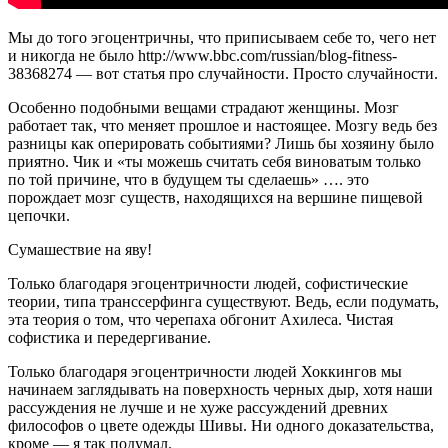
Мы до того эгоцентричны, что приписываем себе то, чего нет
и никогда не было http://www.bbc.com/russian/blog-fitness-
38368274 — вот статья про случайности. Просто случайности.
Особенно подобными вещами страдают женщины. Мозг
работает так, что меняет прошлое и настоящее. Мозгу ведь без
разницы как оперировать событиями? Лишь бы хозяину было
приятно. Чик и «ты можешь считать себя виноватым только
по той причине, что в будущем ты сделаешь» …. это
порождает мозг существ, находящихся на вершине пищевой
цепочки.
Сумашествие на яву!
Только благодаря эгоцентричности людей, софистические
теории, типа транссерфинга существуют. Ведь, если подумать,
эта теория о том, что черепаха обгонит Ахилеса. Чистая
софистика и передергивание.
Только благодаря эгоцентричности людей Хоккингов мы
начинаем заглядывать на поверхность черных дыр, хотя наши
рассуждения не лучше и не хуже рассуждений древних
философов о цвете одежды Шивы. Ни одного доказательства,
кроме — я так подумал.