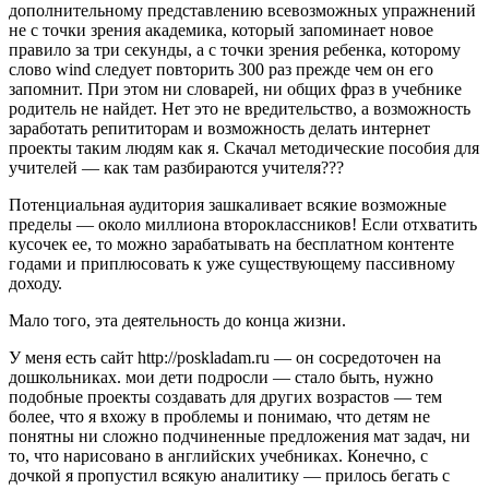
дополнительному представлению всевозможных упражнений
не с точки зрения академика, который запоминает новое
правило за три секунды, а с точки зрения ребенка, которому
слово wind следует повторить 300 раз прежде чем он его
запомнит. При этом ни словарей, ни общих фраз в учебнике
родитель не найдет. Нет это не вредительство, а возможность
заработать репититорам и возможность делать интернет
проекты таким людям как я. Скачал методические пособия для
учителей — как там разбираются учителя???
Потенциальная аудитория зашкаливает всякие возможные
пределы — около миллиона второклассников! Если отхватить
кусочек ее, то можно зарабатывать на бесплатном контенте
годами и приплюсовать к уже существующему пассивному
доходу.
Мало того, эта деятельность до конца жизни.
У меня есть сайт http://poskladam.ru — он сосредоточен на
дошкольниках. мои дети подросли — стало быть, нужно
подобные проекты создавать для других возрастов — тем
более, что я вхожу в проблемы и понимаю, что детям не
понятны ни сложно подчиненные предложения мат задач, ни
то, что нарисовано в английских учебниках. Конечно, с
дочкой я пропустил всякую аналитику — прилось бегать с