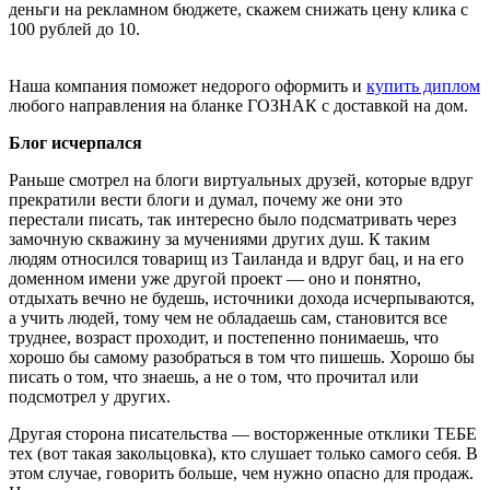
деньги на рекламном бюджете, скажем снижать цену клика с
100 рублей до 10.
Наша компания поможет недорого оформить и
купить диплом
любого направления на бланке ГОЗНАК с доставкой на дом.
Блог исчерпался
Раньше смотрел на блоги виртуальных друзей, которые вдруг
прекратили вести блоги и думал, почему же они это
перестали писать, так интересно было подсматривать через
замочную скважину за мучениями других душ. К таким
людям относился товарищ из Таиланда и вдруг бац, и на его
доменном имени уже другой проект — оно и понятно,
отдыхать вечно не будешь, источники дохода исчерпываются,
а учить людей, тому чем не обладаешь сам, становится все
труднее, возраст проходит, и постепенно понимаешь, что
хорошо бы самому разобраться в том что пишешь. Хорошо бы
писать о том, что знаешь, а не о том, что прочитал или
подсмотрел у других.
Другая сторона писательства — восторженные отклики ТЕБЕ
тех (вот такая закольцовка), кто слушает только самого себя. В
этом случае, говорить больше, чем нужно опасно для продаж.