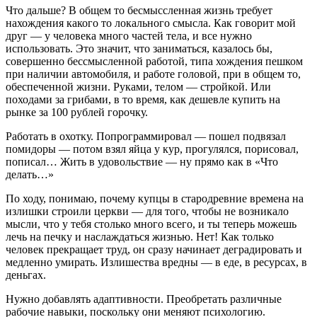
Что дальше? В общем то бесмыссленная жизнь требует
нахождения какого то локального смысла. Как говорит мой
друг — у человека много частей тела, и все нужно
использовать. Это значит, что заниматься, казалось бы,
совершенно бессмысленной работой, типа хождения пешком
при наличии автомобиля, и работе головой, при в общем то,
обеспеченной жизни. Руками, телом — стройкой. Или
походами за грибами, в то время, как дешевле купить на
рынке за 100 рублей горочку.
Работать в охотку. Попрограммировал — пошел подвязал
помидоры — потом взял яйца у кур, прогулялся, порисовал,
пописал… Жить в удовольствие — ну прямо как в «Что
делать…»
По ходу, понимаю, почему купцы в стародревние времена на
излишки строили церкви — для того, чтобы не возникало
мысли, что у тебя столько много всего, и ты теперь можешь
лечь на печку и наслаждаться жизнью. Нет! Как только
человек прекращает труд, он сразу начинает деградировать и
медленно умирать. Излишества вредны — в еде, в ресурсах, в
деньгах.
Нужно добавлять адаптивности. Преобретать различные
рабочие навыки, поскольку они меняют психологию.