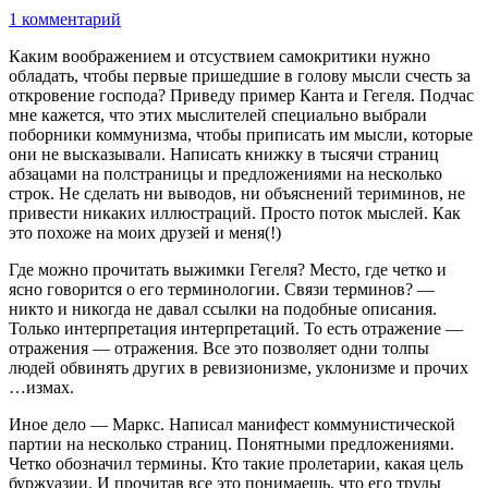
1 комментарий
Каким воображением и отсуствием самокритики нужно
обладать, чтобы первые пришедшие в голову мысли счесть за
откровение господа? Приведу пример Канта и Гегеля. Подчас
мне кажется, что этих мыслителей специально выбрали
поборники коммунизма, чтобы приписать им мысли, которые
они не высказывали. Написать книжку в тысячи страниц
абзацами на полстраницы и предложениями на несколько
строк. Не сделать ни выводов, ни объяснений териминов, не
привести никаких иллюстраций. Просто поток мыслей. Как
это похоже на моих друзей и меня(!)
Где можно прочитать выжимки Гегеля? Место, где четко и
ясно говорится о его терминологии. Связи терминов? —
никто и никогда не давал ссылки на подобные описания.
Только интерпретация интерпретаций. То есть отражение —
отражения — отражения. Все это позволяет одни толпы
людей обвинять других в ревизионизме, уклонизме и прочих
…измах.
Иное дело — Маркс. Написал манифест коммунистической
партии на несколько страниц. Понятными предложениями.
Четко обозначил термины. Кто такие пролетарии, какая цель
буржуазии. И прочитав все это понимаешь, что его труды