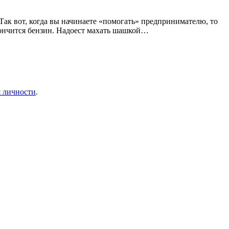
 Так вот, когда вы начинаете «помогать» предпринимателю, то
акончится бензин. Надоест махать шашкой…
я личности
.