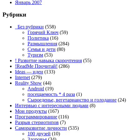
Январь 2007
Рубрики
_Без рубрики
(558)
Горячий Ключ
(59)
Политика
(16)
Размышления
(284)
Семья и дети
(80)
Туризм
(53)
! Развитие навыка скорочтения
(55)
!ReadMe Прочитай!
(286)
Ideas — идеи
(133)
Internet
(279)
Reality Show
(44)
Android
(19)
посещаемость * 4 раза
(1)
Сыроеденье, вегетарианство и голодание
(24)
Интервью с интересными людьми
(8)
Мои продукты
(167)
Программирование
(116)
Разрыв стериотипов
(7)
Саморазвитие личности
(535)
100 друзей
(10)
Здоровье
(34)