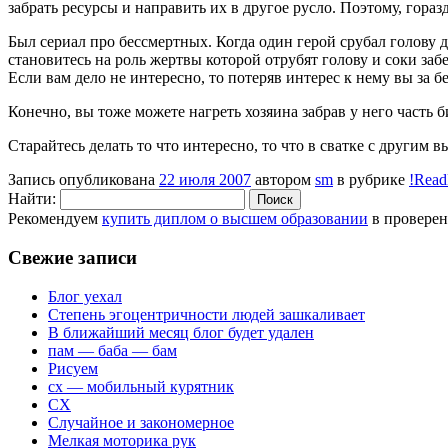
забрать ресурсы и направить их в другое русло. Поэтому, горазд
Был сериал про бессмертных. Когда один герой срубал голову 
становитесь на роль жертвы которой отрубят голову и соки за
Если вам дело не интересно, то потеряв интерес к нему вы за б
Конечно, вы тоже можете нагреть хозяина забрав у него часть б
Старайтесь делать то что интересно, то что в сватке с другим в
Запись опубликована
22 июля 2007
автором
sm
в рубрике
!Rea
Найти:
Рекомендуем
купить диплом о высшем образовании
в провере
Свежие записи
Блог уехал
Степень эгоцентричности людей зашкаливает
В ближайший месяц блог будет удален
пам — баба — бам
Рисуем
сх — мобильный курятник
СХ
Случайное и закономерное
Мелкая моторика рук