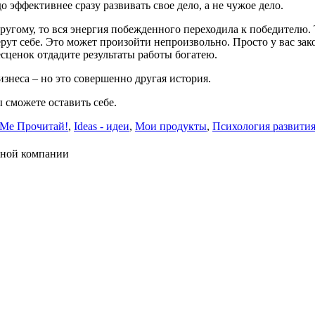
о эффективнее сразу развивать свое дело, а не чужое дело.
другому, то вся энергия побежденного переходила к победителю.
берут себе. Это может произойти непроизвольно. Просто у вас з
есценок отдадите результаты работы богатею.
изнеса – но это совершенно другая история.
ы сможете оставить себе.
dMe Прочитай!
,
Ideas - идеи
,
Мои продукты
,
Психология развити
нной компании