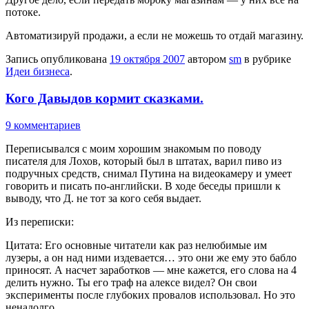
потоке.
Автоматизируй продажи, а если не можешь то отдай магазину.
Запись опубликована
19 октября 2007
автором
sm
в рубрике
Идеи бизнеса
.
Кого Давыдов кормит сказками.
9 комментариев
Переписывался с моим хорошим знакомым по поводу
писателя для Лохов, который был в штатах, варил пиво из
подручных средств, снимал Путина на видеокамеру и умеет
говорить и писать по-английски. В ходе беседы пришли к
выводу, что Д. не тот за кого себя выдает.
Из переписки:
Цитата: Его основные читатели как раз нелюбимые им
лузеры, а он над ними издевается… это они же ему это бабло
приносят. А насчет заработков — мне кажется, его слова на 4
делить нужно. Ты его траф на алексе видел? Он свои
эксперименты после глубоких провалов использовал. Но это
ненадолго.