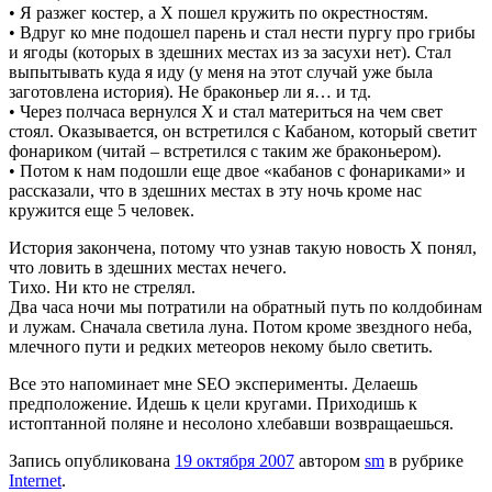
• Я разжег костер, а Х пошел кружить по окрестностям.
• Вдруг ко мне подошел парень и стал нести пургу про грибы
и ягоды (которых в здешних местах из за засухи нет). Стал
выпытывать куда я иду (у меня на этот случай уже была
заготовлена история). Не браконьер ли я… и тд.
• Через полчаса вернулся Х и стал материться на чем свет
стоял. Оказывается, он встретился с Кабаном, который светит
фонариком (читай – встретился с таким же браконьером).
• Потом к нам подошли еще двое «кабанов с фонариками» и
рассказали, что в здешних местах в эту ночь кроме нас
кружится еще 5 человек.
История закончена, потому что узнав такую новость Х понял,
что ловить в здешних местах нечего.
Тихо. Ни кто не стрелял.
Два часа ночи мы потратили на обратный путь по колдобинам
и лужам. Сначала светила луна. Потом кроме звездного неба,
млечного пути и редких метеоров некому было светить.
Все это напоминает мне SEO эксперименты. Делаешь
предположение. Идешь к цели кругами. Приходишь к
истоптанной поляне и несолоно хлебавши возвращаешься.
Запись опубликована
19 октября 2007
автором
sm
в рубрике
Internet
.