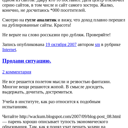
серию сайтов, в том числе и сайт самого хостера. Жалко,
конечно, не досчитаюсь *000 посетителей.
Смотрю на
гугле аналитик
и вижу, что доход плавно перешел
на дублированные сайты. Красота!
Не верьте на слово россказни про дубляж. Проверяйте!
Запись опубликована
19 октября 2007
автором
sm
в рубрике
Internet
.
Продави ситуацию.
2 комментария
Не все решается полетом мысли и резвостью фантазии.
Многие вещи решаются жопой. В смысле досидеть,
выдержать, дочитать, достремиться.
Учеба в институте, как раз относится к подобным
испытаниям.
Читайте http://wackum.blogspot.com/2007/09/blog-post_08.html
— парень хорошо описывает тупость экономического
образования. Там, как я понял учат решать задачи на