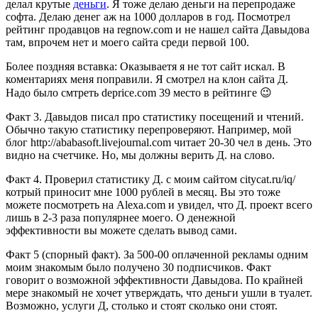
делал крутые
деньги
. Я тоже делаю деньги на перепродаже
софта. Делаю денег аж на 1000 долларов в год. Посмотрел
рейтинг продавцов на regnow.com и не нашел сайта Давыдова
там, впрочем нет и моего сайта среди первой 100.
Более поздняя вставка: Оказываетя я не тот сайт искал. В
коментариях меня поправили. Я смотрел на клон сайта Д.
Надо было смтреть deprice.com 39 место в рейтинге 😉
Факт 3. Давыдов писал про статистику посещений и чтений.
Обычно такую статистику перепроверяют. Например, мой
блог http://ababasoft.livejournal.com читает 20-30 чел в день. Это
видно на счетчике. Но, мы должны верить Д. на слово.
Факт 4. Проверил статистику Д. с моим сайтом citycat.ru/iq/
котрый приносит мне 1000 рублей в месяц. Вы это тоже
можете посмотреть на Alexa.com и увидел, что Д. проект всего
лишь в 2-3 раза популярнее моего. О денежной
эффективности вы можете сделать вывод сами.
Факт 5 (спорный факт). За 500-00 оплаченной рекламы одним
моим знакомым было получено 30 подписчиков. Факт
говорит о возможной эффективности Давыдова. По крайней
мере знакомый не хочет утверждать, что деньги ушли в туалет.
Возможно, услуги Д, столько и стоят сколько они стоят.