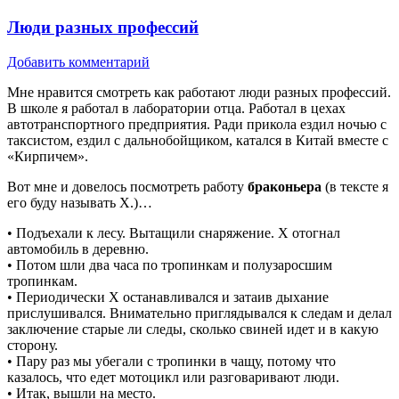
Люди разных профессий
Добавить комментарий
Мне нравится смотреть как работают люди разных профессий.
В школе я работал в лаборатории отца. Работал в цехах
автотранспортного предприятия. Ради прикола ездил ночью с
таксистом, ездил с дальнобойщиком, катался в Китай вместе с
«Кирпичем».
Вот мне и довелось посмотреть работу
браконьера
(в тексте я
его буду называть Х.)…
• Подъехали к лесу. Вытащили снаряжение. Х отогнал
автомобиль в деревню.
• Потом шли два часа по тропинкам и полузаросшим
тропинкам.
• Периодически Х останавливался и затаив дыхание
прислушивался. Внимательно приглядывался к следам и делал
заключение старые ли следы, сколько свиней идет и в какую
сторону.
• Пару раз мы убегали с тропинки в чащу, потому что
казалось, что едет мотоцикл или разговаривают люди.
• Итак, вышли на место.