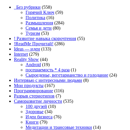
_Без рубрики
(558)
Горячий Ключ
(59)
Политика
(16)
Размышления
(284)
Семья и дети
(80)
Туризм
(53)
! Развитие навыка скорочтения
(55)
!ReadMe Прочитай!
(286)
Ideas — идеи
(133)
Internet
(279)
Reality Show
(44)
Android
(19)
посещаемость * 4 раза
(1)
Сыроеденье, вегетарианство и голодание
(24)
Интервью с интересными людьми
(8)
Мои продукты
(167)
Программирование
(116)
Разрыв стериотипов
(7)
Саморазвитие личности
(535)
100 друзей
(10)
Здоровье
(34)
Идеи бизнеса
(76)
Книги
(79)
Медитации и трансовые техники
(14)