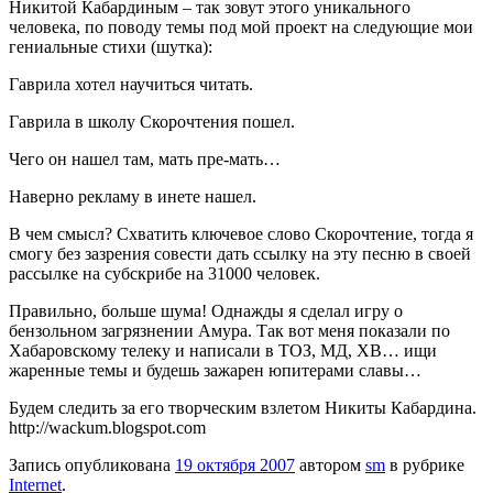
Никитой Кабардиным – так зовут этого уникального
человека, по поводу темы под мой проект на следующие мои
гениальные стихи (шутка):
Гаврила хотел научиться читать.
Гаврила в школу Скорочтения пошел.
Чего он нашел там, мать пре-мать…
Наверно рекламу в инете нашел.
В чем смысл? Схватить ключевое слово Скорочтение, тогда я
смогу без зазрения совести дать ссылку на эту песню в своей
рассылке на субскрибе на 31000 человек.
Правильно, больше шума! Однажды я сделал игру о
бензольном загрязнении Амура. Так вот меня показали по
Хабаровскому телеку и написали в ТОЗ, МД, ХВ… ищи
жаренные темы и будешь зажарен юпитерами славы…
Будем следить за его творческим взлетом Никиты Кабардина.
http://wackum.blogspot.com
Запись опубликована
19 октября 2007
автором
sm
в рубрике
Internet
.