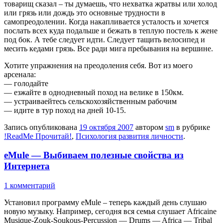
товарищ сказал – ты думаешь, что нехватка жратвы или холод
или грязь или дождь это основные трудности в
самопреодолении. Когда накапливается усталость и хочется
послать всех куда подальше и бежать в теплую постель к жене
под бок. А тебе следует идти. Следует тащить велосипед и
месить кедами грязь. Все ради мига пребывания на вершине.
Хотите упражнения на преодоления себя. Вот из моего
арсенала:
— голодайте
— езжайте в однодневный поход на велике в 150км.
— устраиваейтесь сельскохозяйственным рабочим
— идите в тур поход на дней 10-15.
Запись опубликована
19 октября 2007
автором
sm
в рубрике
!ReadMe Прочитай!
,
Психология развития личности
.
eMule — Выбиваем полезные свойства из
Интернета
1 комментарий
Установил программу eMule – теперь каждый день слушаю
новую музыку. Например, сегодня вся семья слушает Africaine
Musique-Zouk-Soukous-Percussion — Drums — Africa — Tribal