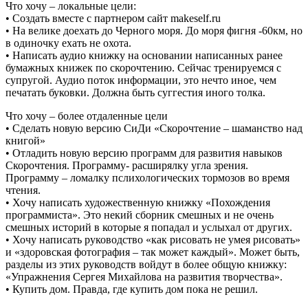
Что хочу – локальные цели:
• Создать вместе с партнером сайт makeself.ru
• На велике доехать до Черного моря. До моря фигня -60км, но
в одиночку ехать не охота.
• Написать аудио книжку на основании написанных ранее
бумажных книжек по скорочтению. Сейчас тренируемся с
супругой. Аудио поток информации, это нечто иное, чем
печатать буковки. Должна быть суггестия иного толка.
Что хочу – более отдаленные цели
• Сделать новую версию СиДи «Скорочтение – шаманство над
книгой»
• Отладить новую версию программ для развития навыков
Скорочтения. Программу- расширялку угла зрения.
Программу – ломалку пслихологических тормозов во время
чтения.
• Хочу написать художественную книжку «Похождения
программиста». Это некий сборник смешных и не очень
смешных историй в которые я попадал и услыхал от других.
• Хочу написать руководство «как рисовать не умея рисовать»
и «здоровская фотография – так может каждый». Может быть,
разделы из этих руководств войдут в более общую книжку:
«Упражнения Сергея Михайлова на развития творчества».
• Купить дом. Правда, где купить дом пока не решил.