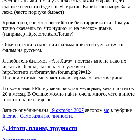
смотреть значки. Если у файла есть знаком «таракан», то
скороее всего это будет не «Пиратоы Карибского моря 3», а
лажа (часто порнуха бывает)
Кроме того, советую российские бит-торрнет-сети. Там уж
точно скачаешь то, что нужно. И на русском языке.
(например http://torrents.ru/forum/)
Обычно, если в названии фильма присутствует «rus», то
фильм на русском.
Я любитель фильмов «АртХауз», поэтому мне не надо их
искать в Ослике, так как есть уже все в
http://torrents.ru/forum/viewforum.php?f=124
Причем с отзывами участников форума о качестве рипа…
В свое время EMule у меня работал месяцами, качал по гигов
20 в месяц. В Ослике можно найти очень много, чего в инете
просто так не найдешь.
Запись опубликована
19 октября 2007
автором
sm
в рубрике
Internet
,
Саморазвитие личности
.
$, Итоги, планы, трудности