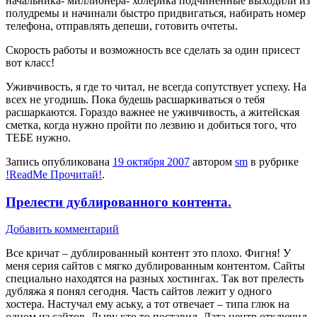
начальника- миллионера- холерика подчиненные выходили из
полудремы и начинали быстро придвигаться, набирать номер
телефона, отправлять депеши, готовить очтеты.
Скорость работы и возможность все сделать за один присест
вот класс!
Уживчивость, я где то читал, не всегда сопутствует успеху. На
всех не угодишь. Пока будешь расшаркиваться о тебя
расшаркаются. Гораздо важнее не уживчивость, а житейская
сметка, когда нужно пройти по лезвию и добиться того, что
ТЕБЕ нужно.
Запись опубликована
19 октября 2007
автором
sm
в рубрике
!ReadMe Прочитай!
.
Прелести дублированного контента.
Добавить комментарий
Все кричат – дублированный контент это плохо. Фигня! У
меня серия сайтов с мягко дублированным контентом. Сайты
специально находятся на разных хостингах. Так вот прелесть
дубляжа я понял сегодня. Часть сайтов лежит у одного
хостера. Настучал ему аську, а тот отвечает – типа глюк на
одном из сайтов. Дыру кто то поставил. Дата центр отключил