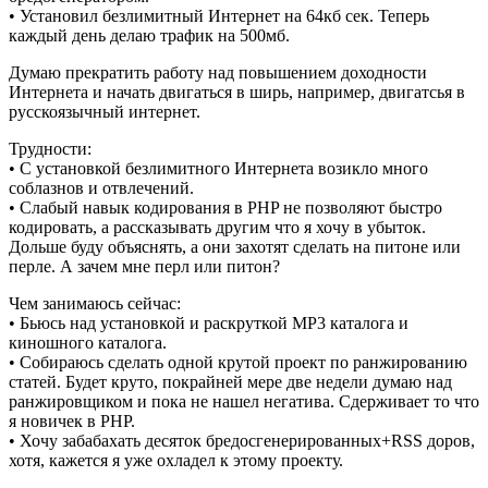
• Установил безлимитный Интернет на 64кб сек. Теперь
каждый день делаю трафик на 500мб.
Думаю прекратить работу над повышением доходности
Интернета и начать двигаться в ширь, например, двигатсья в
русскоязычный интернет.
Трудности:
• С установкой безлимитного Интернета возикло много
соблазнов и отвлечений.
• Слабый навык кодирования в PHP не позволяют быстро
кодировать, а рассказывать другим что я хочу в убыток.
Дольше буду объяснять, а они захотят сделать на питоне или
перле. А зачем мне перл или питон?
Чем занимаюсь сейчас:
• Бьюсь над установкой и раскруткой MP3 каталога и
киношного каталога.
• Собираюсь сделать одной крутой проект по ранжированию
статей. Будет круто, покрайней мере две недели думаю над
ранжировщиком и пока не нашел негатива. Сдерживает то что
я новичек в PHP.
• Хочу забабахать десяток бредосгенерированных+RSS доров,
хотя, кажется я уже охладел к этому проекту.