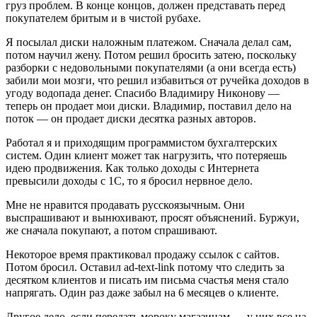
груз проблем. В конце концов, должен представать перед
покупателем бритым и в чистой рубахе.
Я посылал диски наложным платежом. Сначала делал сам,
потом научил жену. Потом решил бросить затею, поскольку
разборки с недовольными покупателями (а они всегда есть)
забили мои мозги, что решил избавиться от ручейка доходов в
угоду водопада денег. Спасибо Владимиру Никонову —
теперь он продает мои диски. Владимир, поставил дело на
поток — он продает диски десятка разных авторов.
Работал я и приходящим программистом бухгалтерских
систем. Один клиент может так нагрузить, что потеряешь
идею продвижения. Как только доходы с Интернета
превысили доходы с 1С, то я бросил нервное дело.
Мне не нравится продавать русскоязычным. Они
выспрашивают и вынюхивают, просят объяснений. Буржуи,
же сначала покупают, а потом спрашивают.
Некоторое время практиковал продажу ссылок с сайтов.
Потом бросил. Оставил ad-text-link потому что следить за
десятком клиентов и писать им письма счастья меня стало
напрягать. Один раз даже забыл на 6 месяцев о клиенте.
Другое дело, если передать мороку магазинам — у них все на