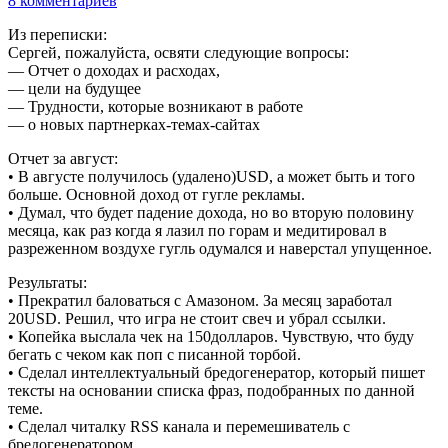
8 комментариев
Из переписки:
Сергей, пожалуйста, освяти следующие вопросы:
— Отчет о доходах и расходах,
— цели на будущее
— Трудности, которые возникают в работе
— о новых партнерках-темах-сайтах
Отчет за август:
• В августе получилось (удалено)USD, а может быть и того
больше. Основной доход от гугле рекламы.
• Думал, что будет падение дохода, но во вторую половину
месяца, как раз когда я лазил по горам и медитировал в
разреженном воздухе гугль одумался и наверстал упущенное.
Результаты:
• Прекратил баловаться с Амазоном. За месяц заработал
20USD. Решил, что игра не стоит свеч и убрал ссылки.
• Копейка выслала чек на 150долларов. Чувствую, что буду
бегать с чеком как поп с писанной торбой.
• Сделал интеллектуальный бредогенератор, который пишет
тексты на основании списка фраз, подобранных по данной
теме.
• Сделал читалку RSS канала и перемешиватель с
бредогенератором.