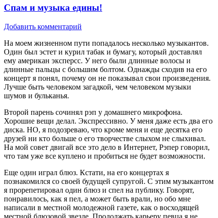
Спам и музыка едины!
Добавить комментарий
На моем жизненном пути попадалось несколько музыкантов.
Один был эстет и курил табак и бумагу, который доставлял
ему американ эксперсс. У него были длинные волосы и
длинные пальцы с большим болтом. Однажды сходив на его
концерт я понял, почему он не показывал свои произведения.
Лучше быть человеком загадкой, чем человеком музыки
шумов и бульканья.
Второй парень сочинял рэп у домашнего микрофона.
Хорошие вещи делал. Экспрессивно. У меня даже есть два его
диска. НО, я подозреваю, что кроме меня и еще десятка его
друзей ни кто больше о его творчестве слыхом не слыхивал.
На мой совет двигай все это дело в Интернет, Рэпер говорил,
что там уже все куплено и пробиться не будет возможности.
Еще один играл блюз. Кстати, на его концертах я
познакомился со своей будущей супругой. С этим музыкантом
я прорепетировал один блюз и спел на публику. Говорят,
понравилось, как я пел, а может быть врали, но обо мне
написали в местной молодежной газете, как о восходящей
местной блюзовой звезде. Продолжать карьеру певца я не