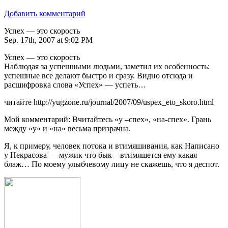
Добавить комментарий
Успех — это скорость
Sep. 17th, 2007 at 9:02 PM
Успех — это скорость
Наблюдая за успешными людьми, заметил их особенность:
успешные все делают быстро и сразу. Видно отсюда и
расшифровка слова «Успех» — успеть…
читайте http://yugzone.ru/journal/2007/09/uspex_eto_skoro.html
Мой комментарий: Вчитайтесь «у –спех», «на-спех». Грань
между «у» и «на» весьма призрачна.
Я, к примеру, человек потока и втимяшивания, как Написано
у Некрасова — мужик что бык – втимяшется ему какая
блаж… По моему улыбчевому лицу не скажешь, что я деспот.