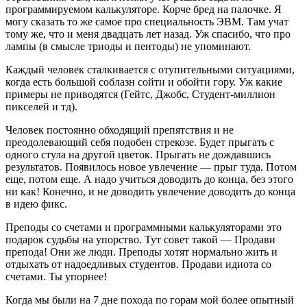
программируемом калькуляторе. Корче бред на палочке. Я
могу сказать то же самое про специальность ЭВМ. Там учат
тому же, что и меня двадцать лет назад. Уж спасибо, что про
лампы (в смысле триоды и пентоды) не упоминают.
Каждый человек сталкивается с отупительными ситуациями,
когда есть большой соблазн сойти и обойти гору. Уж какие
примеры не приводятся (Гейтс, Джобс, Студент-миллион
пикселей и тд).
Человек постоянно обходящий препятствия и не
преодолевающий себя подобен стрекозе. Будет прыгать с
одного стула на другой цветок. Прыгать не дождавшись
результатов. Появилось новое увлечение — прыг туда. Потом
еще, потом еще. А надо учиться доводить до конца, без этого
ни как! Конечно, и не доводить увлечение доводить до конца
в идею фикс.
Преподы со счетами и программными калькуляторами это
подарок судьбы на упорство. Тут совет такой — Продави
препода! Они же люди. Преподы хотят нормально жить и
отдыхать от надоедливых студентов. Продави идиота со
счетами. Ты упорнее!
Когда мы были на 7 дне похода по горам мой более опытный