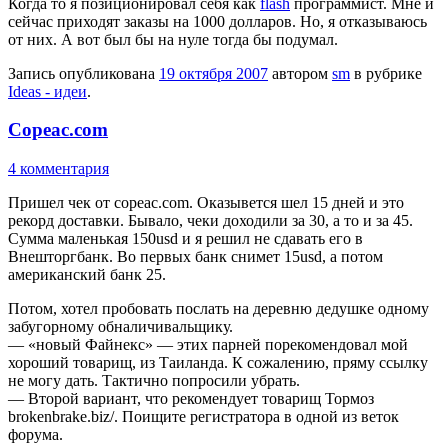
Когда то я позиционировал себя как
flash
программист. Мне и
сейчас приходят заказы на 1000 долларов. Но, я отказываюсь
от них. А вот был бы на нуле тогда бы подумал.
Запись опубликована
19 октября 2007
автором
sm
в рубрике
Ideas - идеи
.
Copeac.com
4 комментария
Пришел чек от copeac.com. Оказывется шел 15 дней и это
рекорд доставки. Бывало, чеки доходили за 30, а то и за 45.
Сумма маленькая 150usd и я решил не сдавать его в
Внешторгбанк. Во первых банк снимет 15usd, a потом
американский банк 25.
Потом, хотел пробовать послать на деревню дедушке одному
забугорному обналичивальщику.
— «новый Файнекс» — этих парней порекомендовал мой
хороший товарищ, из Таиланда. К сожалению, пряму ссылку
не могу дать. Тактично попросили убрать.
— Второй вариант, что рекомендует товарищ Тормоз
brokenbrake.biz/. Поищите регистратора в одной из веток
форума.