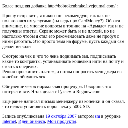
Более поздняя добавка http://bobrokenbrake.livejournal.com/ :
Прошу исправить, я никого не рекомендую, так как не
пользовался их услугами (ты ведь про CardMoney?). Обрати
внимание, на многие вопросы в топике на «Армаде» так и не
получены ответы. Сервис может быть и не плохой, но не
настолько чтобы я стал его рекомендовать даже не пробуя с
ними работать. Это просто тема на форуме, пусть каждый сам
делает выводы.
Смотрю на чек и что то лень поднимать зад, подписывать
какие то контракты, устанавливать кошельки идти на почту и
стоять в очередях.
Решил проскипить платеж, а потом попросить менеджера из
копейки обнулить чек.
Обнуление чеков нормальная процедура. Говоришь что
потерял и все. Я так делал с Гуглем и Regnow.com
Еще ранее написал письмо менеджеру из копейки и он сказал,
что нельзя установить порог чека у 500USD.
Запись опубликована
19 октября 2007
автором
sm
в рубрике
Internet
,
Идеи бизнеса
,
Мои продукты
.