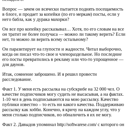
Вопрос — зачем он всячески пытается поднять посещаемость
в блоге, и продает за копейки (по его меркам) посты, если у
него бабла, как у дурака махорки?
Он все про копейку рассказывал… Хотя, по его словам на все
он тратит не более получаса — можно ли такому верить? Если
нет, то можно ли верить всему остальному?
Он паразитирует на глупости и жадности. Читал выборочно,
когда он писал что-то свое и членораздельное. Но последние
его посты превратились в рекламу или что-то упрощенное —
для даунов.
Итак, сомнение заброшено. И я решил провести
расследование.
Факт 1. У меня есть рассылка на субскрибе на 32 000 чел. О
качестве подписчиков могу судить не высасывая, а на фактах.
1-10 чел в день подписываются на мою рассылку. Качество
публики известно – то есть ни какого качества. Поддерживаю
рассылку как хобби. Конечно, я кричу на каждом углу, что у
меня столько подписчиков, но обналичить я их не могу.
Факт 2. Давыдов упоминал http://softwarese.com/ с которого он