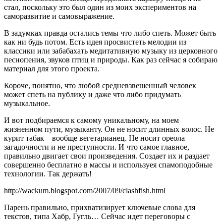
стал, поскольку это был один из моих экспериментов на
саморазвитие и самовыражение.
В задумках правда остались темы что либо спеть. Может быть
как ни будь потом. Есть идея просвистеть мелодии из
классики или забабахать медитативную музыку из церковного
песнопения, звуков птиц и природы. Как раз сейчас я собираю
материал для этого проекта.
Короче, понятно, что любой средневзвешенный человек
может спеть на публику и даже что либо придумать
музыкальное.
И вот подбираемся к самому уникальному, на моем
жизненном пути, музыканту. Он не носит длинных волос. Не
курит табак – вообще вегетарианец. Не носит ореола
загадочности и не преступности. И что самое главное,
правильно двигает свои произведения. Создает их и раздает
совершенно бесплатно в массы и используея спамоподобные
технологии. Так держать!
http://wackum.blogspot.com/2007/09/clashfish.html
Парень правильно, прихватизирует ключевые слова для
текстов, типа Хабр, Гугль… Сейчас идет переговоры с