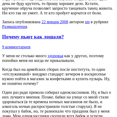
день не буду крутить, то брошу хорошее дело. Кстати,
кручение обруча позволяет запросто танцевать танец живота.
Ни кто так не умеет. А те кто пробует корчатся от боли.
Запись опубликована
22 января 2008
автором
sm
в рубрике
Размышления
.
Почему пьют как лошади?
9 комментариев
У меня не столько много
здоровья
как у других, поэтому
попойки меня ни когда не прикалывали.
Когда был на армейских сборах после института, то один
«отслуживший» внедрял стандарт: вечером в воскресенье
нужно пойти в магазин за конфетками и купить пузырь. Ну,
не понятно почему?
Один раз ради прикола собирал одноклассников. Ну, я был о
них лучшего мнения. Позже, бабки на улице со мной стали
здороваться (в те времена ночных магазинов не было, и
алкоголь ночью распространяли толстые старухи). Я не
покупал у бабок, но, те разнюхали что праздник был у меня
дома. Мои одноклассники скупили всех бабок и успели