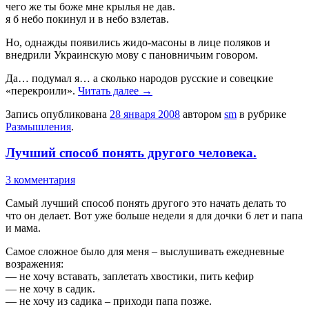
чего же ты боже мне крылья не дав.
я б небо покинул и в небо взлетав.
Но, однажды появились жидо-масоны в лице поляков и
внедрили Украинскую мову с пановничьим говором.
Да… подумал я… а сколько народов русские и совецкие
«перекроили».
Читать далее
→
Запись опубликована
28 января 2008
автором
sm
в рубрике
Размышления
.
Лучший способ понять другого человека.
3 комментария
Самый лучший способ понять другого это начать делать то
что он делает. Вот уже больше недели я для дочки 6 лет и папа
и мама.
Самое сложное было для меня – выслушивать ежедневные
возражения:
— не хочу вставать, заплетать хвостики, пить кефир
— не хочу в садик.
— не хочу из садика – приходи папа позже.