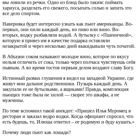
мы ловили из речки. Одно из блюд было таким: поймать
хариуса, разделать его свежего, посыпать солью и запить это
все дело спиртом.
Наверняка будет интересно узнать как пьют американцы. Во-
первых, они пили каждый день, но пиво или вино. Во-
вторых, водку разбавляли водой. А бутылку с «Пшеничной»,
которую я привез им в качестве подарка оставляли
незакрытой и через несколько дней выкидывали чуть початой.
В Абхазии соком называют молодое вино, которое по вкусу
нельзя отличить от сока, только через полчаса чувствуешь себя
пьяным. А во время тостов первым делом воздают славу Богу.
Истинный размах глушения я видел на западной Украине, где
живут мои дальние родственники. Пузырь каждый день. А
закупали ее не бутылками, а ящиками! Правда, комплекция
пьющих тоже была не хилой — скорее это шкафы, а не
мужчины.
По теме вспомнил такой анекдот: «Пришел Илья Муромец в
ресторан и заказал ведро водки. Когда официант спросил, что
есть будешь, то, Илюша ответил – ее родимую и буду кушать.»
Почему люди пьют как лошади?