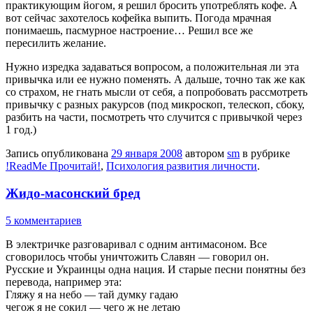
практикующим йогом, я решил бросить употреблять кофе. А
вот сейчас захотелось кофейка выпить. Погода мрачная
понимаешь, пасмурное настроение… Решил все же
пересилить желание.
Нужно изредка задаваться вопросом, а положительная ли эта
привычка или ее нужно поменять. А дальше, точно так же как
со страхом, не гнать мысли от себя, а попробовать рассмотреть
привычку с разных ракурсов (под микроскоп, телескоп, сбоку,
разбить на части, посмотреть что случится с привычкой через
1 год.)
Запись опубликована
29 января 2008
автором
sm
в рубрике
!ReadMe Прочитай!
,
Психология развития личности
.
Жидо-масонский бред
5 комментариев
В электричке разговаривал с одним антимасоном. Все
сговорилось чтобы уничтожить Славян — говорил он.
Русские и Украинцы одна нация. И старые песни понятны без
перевода, например эта:
Гляжу я на небо — тай думку гадаю
чегож я не сокил — чего ж не летаю