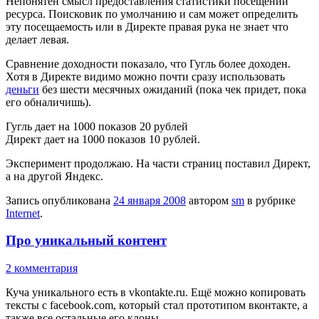
Непонятен смысл предоставления статистики посещений
ресурса. Поисковик по умолчанию и сам может определить
эту посещаемость или в Директе правая рука не знает что
делает левая.
Сравнение доходности показало, что Гугль более доходен.
Хотя в Директе видимо можно почти сразу использовать
деньги
без шести месячных ожиданий (пока чек придет, пока
его обналичишь).
Гугль дает на 1000 показов 20 рублей
Директ дает на 1000 показов 10 рублей.
Эксперимент продолжаю. На части страниц поставил Директ,
а на другой Яндекс.
Запись опубликована
24 января 2008
автором
sm
в рубрике
Internet
.
Про уникальный контент
2 комментария
Куча уникального есть в vkontakte.ru. Ещё можно копировать
тексты с facebook.com, который стал прототипом вконтакте, а
также все остальные его клоны.