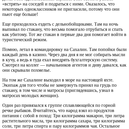
«встрять» на соседей и подраться с ними. Оказалось, что
некоторых одноклассников не пригласили, потому что они
пьют еще больше!
Еще приходилось ездить с дельнобойщиками. Там на ночь
выпивал по стакану, что весьма помогало отрубаться и спать
как убитому. Тот же стакан в первые два дня помогает войти в
туристический режим.
Помню, летал в командировку на Сахалин. Там попойки были
каждый день в казино. Через два дня я не мог собирать мысли
в кучу, а ведь я туда ехал внедрять бухгалтерскую систему.
Смотрел на коллег — начальников агентов и диву давался, как
они скрывали похмелье.
На том же Сахалине выходил в море на настоящей яхте.
Экипаж для того чтобы не замерзнуть принял на грудь по
стакану, в том числе и матросы (приглядевшись, узнал в
матросах молодых женщин).
Один раз привязался к группе сплавляющейся по горной
речке рыбаков. Вчитайтесь, что народ взял из продуктов
питания с собой в поход: Три килограмма макарон, три литра
растительного масла, три килограмма сахара, три килограмма
соли, три литра спирта и пару килограммов чая. Остальное