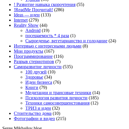
! Развитие навыка скорочтения
(55)
!ReadMe Прочитай!
(286)
Ideas — идеи
(133)
Internet
(279)
Reality Show
(44)
Android
(19)
посещаемость * 4 раза
(1)
Сыроеденье, вегетарианство и голодание
(24)
Интервью с интересными людьми
(8)
Мои продукты
(167)
Программирование
(116)
Разрыв стериотипов
(7)
Саморазвитие личности
(535)
100 друзей
(10)
Здоровье
(34)
Идеи бизнеса
(76)
Книги
(79)
Медитации и трансовые техники
(14)
Психология развития личности
(185)
Техники самосовершенстования
(12)
ТРИЗ и идеи
(32)
Стоительство дома
(10)
Фотографии и видео
(215)
Serge Mikhailov blog