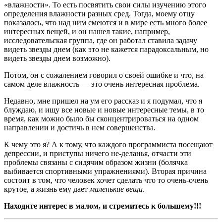
«влажности». То есть посвятить свои силы изучению этого
определения влажности разных сред. Тогда, моему отцу
показалось, что над ним смеются и в мире есть много более
интересных вещей, и он нашел такие, например,
исследовательская группа, где он работал ставила задачу
видеть звезды днем (как это не кажется парадоксальным, но
видеть звезды днем возможно).
Потом, он с сожалением говорил о своей ошибке и что, на
самом деле влажность — это очень интересная проблема.
Недавно, мне пришел на ум его рассказ и я подумал, что я
блуждаю, и ищу все новые и новые интересные темы, в то
время, как можно было бы сконцентрироваться на одном
направлении и достичь в нем совершенства.
К чему это я? А к тому, что каждого программиста посещают
депрессии, и приступы ничего не-деланья, отчасти эти
проблемы связаны с сидячим образом жизни (болячка
выбивается спортивными упражнениями). Вторая причина
состоит в том, что человек хочет сделать что то очень-очень
крутое, а жизнь ему дает
маленькие вещи
.
Находите интерес в малом, и стремитесь к большему!!!