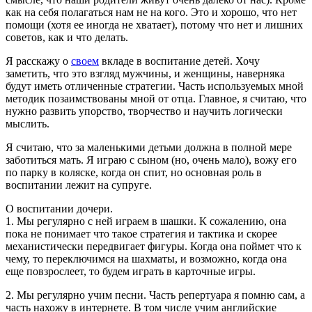
как на себя полагаться нам не на кого. Это и хорошо, что нет
помощи (хотя ее иногда не хватает), потому что нет и лишних
советов, как и что делать.
Я расскажу о
своем
вкладе в воспитание детей. Хочу
заметить, что это взгляд мужчины, и женщины, наверняка
будут иметь отличенные стратегии. Часть используемых мной
методик позаимствованы мной от отца. Главное, я считаю, что
нужно развить упорство, творчество и научить логически
мыслить.
Я считаю, что за маленькими детьми должна в полной мере
заботиться мать. Я играю с сыном (но, очень мало), вожу его
по парку в коляске, когда он спит, но основная роль в
воспитании лежит на супруге.
О воспитании дочери.
1. Мы регулярно с ней играем в шашки. К сожалению, она
пока не понимает что такое стратегия и тактика и скорее
механистически передвигает фигуры. Когда она поймет что к
чему, то переключимся на шахматы, и возможно, когда она
еще повзрослеет, то будем играть в карточные игры.
2. Мы регулярно учим песни. Часть репертуара я помню сам, а
часть нахожу в интернете. В том числе учим английские