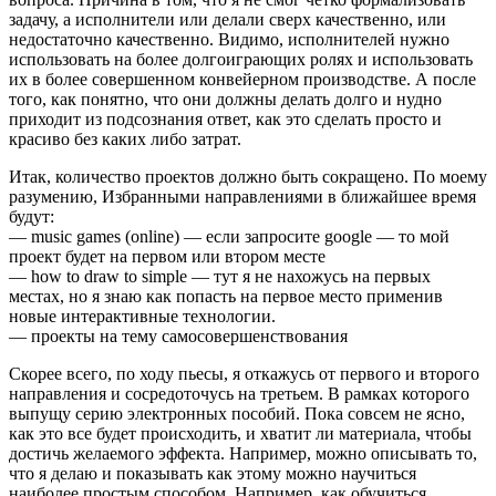
задачу, а исполнители или делали сверх качественно, или
недостаточно качественно. Видимо, исполнителей нужно
использовать на более долгоиграющих ролях и использовать
их в более совершенном конвейерном производстве. А после
того, как понятно, что они должны делать долго и нудно
приходит из подсознания ответ, как это сделать просто и
красиво без каких либо затрат.
Итак, количество проектов должно быть сокращено. По моему
разумению, Избранными направлениями в ближайшее время
будут:
— music games (online) — если запросите google — то мой
проект будет на первом или втором месте
— how to draw to simple — тут я не нахожусь на первых
местах, но я знаю как попасть на первое место применив
новые интерактивные технологии.
— проекты на тему самосовершенствования
Скорее всего, по ходу пьесы, я откажусь от первого и второго
направления и сосредоточусь на третьем. В рамках которого
выпущу серию электронных пособий. Пока совсем не ясно,
как это все будет происходить, и хватит ли материала, чтобы
достичь желаемого эффекта. Например, можно описывать то,
что я делаю и показывать как этому можно научиться
наиболее простым способом. Например, как обучиться