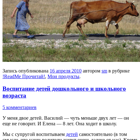
Запись опубликована
16 апреля 2010
автором
sm
в рубрике
!ReadMe Прочитай!
,
Мои продукты
.
Воспитание детей дошкольного и школьного
возраста
5 комментариев
У меня двое детей. Василий — чуть меньше двух лет — он
еще не говорит. И Елена — 8 лет. Она ходит в школу.
Мы с супругой воспитываем
детей
самостоятельно (в том
смысле, что наши родители живут очень далеко от нас). Кроме