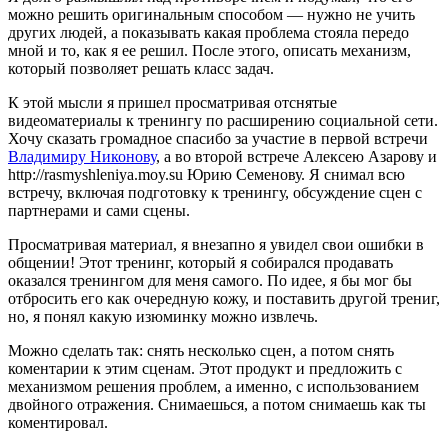
можно решить оригинальным способом — нужно не учить
других людей, а показывать какая проблема стояла передо
мной и то, как я ее решил. После этого, описать механизм,
который позволяет решать класс задач.
К этой мысли я пришел просматривая отснятые
видеоматериалы к тренингу по расширению социальной сети.
Хочу сказать громадное спасибо за участие в первой встречи
Владимиру Никонову
, а во второй встрече Алексею Азарову и
http://rasmyshleniya.moy.su Юрию Семенову. Я снимал всю
встречу, включая подготовку к тренингу, обсуждение сцен с
партнерами и сами сцены.
Просматривая материал, я внезапно я увидел свои ошибки в
общении! Этот тренинг, который я собирался продавать
оказался тренингом для меня самого. По идее, я бы мог бы
отбросить его как очередную кожу, и поставить другой трениг,
но, я понял какую изюминку можно извлечь.
Можно сделать так: снять несколько сцен, а потом снять
коментарии к этим сценам. Этот продукт и предложить с
механизмом решения проблем, а именно, с использованием
двойного отражения. Снимаешься, а потом снимаешь как ты
коментировал.