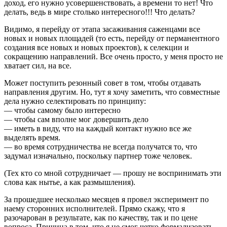
доход, его нужно усовершенствовать, а времени то нет! Что
делать, ведь в мире столько интересного!!! Что делать?
Видимо, я перейду от этапа засаживания саженцами все
новых и новых площадей (то есть, перейду от перманентного
создания все новых и новых проектов), к селекции и
сокращению направлений. Все очень просто, у меня просто не
хватает сил, на все.
Может поступить резонный совет в том, чтобы отдавать
направления другим. Но, тут я хочу заметить, что совместные
дела нужно селектировать по принципу:
— чтобы самому было интересно
— чтобы сам вполне мог довершить дело
— иметь в виду, что на каждый контакт нужно все же
выделять время.
— во время сотрудничества не всегда получатся то, что
задумал изначально, поскольку партнер тоже человек.
(Тех кто со мной сотрудничает — прошу не воспринимать эти
слова как нытье, а как размышления).
За прошедшее несколько месяцев я провел эксперимент по
наему сторонних исполнителей. Прямо скажу, что я
разочарован в результате, как по качеству, так и по цене
вопроса. Причина в том, что я не смог четко формализовать