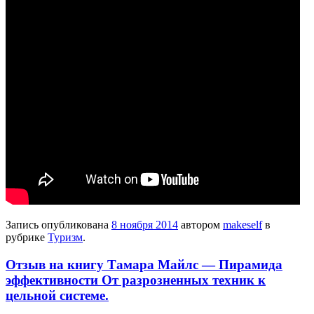
Запись опубликована
8 ноября 2014
автором
makeself
в
рубрике
Туризм
.
Отзыв на книгу Тамара Майлс — Пирамида
эффективности От разрозненных техник к
цельной системе.