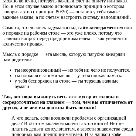
Можно конечно, потерять важный счет на оплату или заказ.
Но, в этом случае важно использовать принцип о котором
говорит автор ( принцип 80/20) — оставив у себя самые
важные заказы, а по счетам настроить систему напоминаний.
Само то, что человек задумался над
тайм-менеджментом
или
о порядке на рабочем столе — это уже плохо, потому что
главный вопрос перед предпринимателем — как увеличить
количество продаж.
Мысль о порядке — эта мысль, которую пагубно внедряли
нам родители:
ты неорганизованный — из тебя ни чего не получится.
ты плохо все запоминаешь — у тебя плохая память.
у тебя беспорядок на столе — ты теряешь важные
бумаги
Так, вот пора выкинуть весь этот мусор из головы и
сосредоточиться на главном — том, чем вы отличаетесь от
других, а не чем вы должны быть похожи!
А что делать, если возникли проблемы с организацией
дела? И об этом молчком молчит автор книги! Нет не
платить деньги консультантам, а завести знакомства среди
подобных вам предпринимателей. И за чашкой кофе