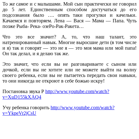
То же самое и с малышами. Мой сын практически не говорил
до 5 лет. Единственным способом достучаться до его
подсознания было …. опять таки прогулки и качельки.
Качаемся и повторяем. Лена — Вася — Мама — Папа. Чуть
позже Рыба- Река- озеРо-Рак-Ракета…
Что это все значит? А, то, что наш талант, это
натренированный навык. Многие выросшие дети (в том числе
и я) так и говорят — это не я — это моя мама или мой папа!
Он так делал, и я делаю так же.
Это значит, что если вы не разговариваете с сыном или
дочкой, если вы не хотите или не можете выйти на волну
своего ребенка, если вы не пытаетесь передать свои навыки,
то они никогда не откроют в себе божью искру!
Постановка звука Р
http://www.youtube.com/watch?
v=XuD155kXAQ4
Учу ребенка говорить
http://www.youtube.com/watch?
v=YkpeVr2jCsU