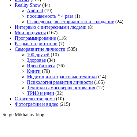
Reality Show
(44)
Android
(19)
посещаемость * 4 раза
(1)
Сыроеденье, вегетарианство и голодание
(24)
Интервью с интересными людьми
(8)
Мои продукты
(167)
Программирование
(116)
Разрыв стериотипов
(7)
Саморазвитие личности
(535)
100 друзей
(10)
Здоровье
(34)
Идеи бизнеса
(76)
Книги
(79)
Медитации и трансовые техники
(14)
Психология развития личности
(185)
Техники самосовершенстования
(12)
ТРИЗ и идеи
(32)
Стоительство дома
(10)
Фотографии и видео
(215)
Serge Mikhailov blog