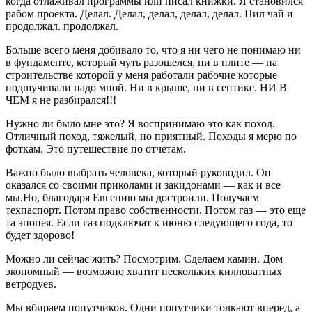
когда отлаживал программы или писал книжки. Я становился
рабом проекта. Делал. Делал, делал, делал, делал. Пил чай и
продолжал. продолжал.
Больше всего меня добивало то, что я ни чего не понимаю ни
в фундаменте, который чуть разошелся, ни в плите — на
строительстве которой у меня работали рабочие которые
подшучивали надо мной. Ни в крыше, ни в септике. НИ В
ЧЕМ я не разбирался!!!
Нужно ли было мне это? Я воспринимаю это как поход.
Отличный поход, тяжелый, но приятный. Походы я мерю по
фоткам. Это путешествие по отчетам.
Важно было выбрать человека, который руководил. Он
оказался со своими приколами и закидонами — как и все
мы.Но, благодаря Евгению мы достроили. Получаем
техпаспорт. Потом право собственности. Потом газ — это еще
та эпопея. Если газ подключат к июню следующего года, то
будет здорово!
Можно ли сейчас жить? Посмотрим. Сделаем камин. Дом
экономный — возможно хватит нескольких килловатных
ветродуев.
Мы вбираем попутчиков. Одни попутчики толкают вперед, а