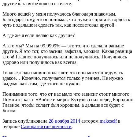
другие как пятое колесо в телеге.
Много вещей у меня получалось благодаря знакомым.
Благодаря тому, что я понимал, что нужно спрятать гордость
чуть подальше и сделать так, как посоветовал другой.
А где же я если делаю как другие?
А кто мы? Мы на 99.9999% — это то, что сделали раньше
другие. Я это тот, кто заснял, зафотал, вложил. Какая разница
кто я! Главное получилось или не получилось. Получилось
здорово или получилось как всегда.
Гордые люди наивно полагают, что они могут придумать
эдакое… Конечно, получается только у гениев. Не нужно
выдумывать там, где этого не нужно.
Понимание того, что от нас мало что зависит стоит многого.
Помните, как в «Войне и мире» Кутузов спал перед Бородино.
Главное, чтобы солдат был хорошим, а дальше все будет с
Богом.
Запись опубликована
28 ноября 2014
автором
makeself
в
рубрике
Саморазвитие личности
.