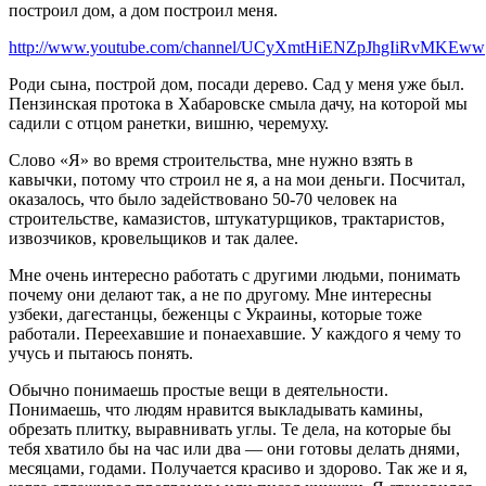
построил дом, а дом построил меня.
http://www.youtube.com/channel/UCyXmtHiENZpJhgIiRvMKEww
Роди сына, построй дом, посади дерево. Сад у меня уже был.
Пензинская протока в Хабаровске смыла дачу, на которой мы
садили с отцом ранетки, вишню, черемуху.
Слово «Я» во время строительства, мне нужно взять в
кавычки, потому что строил не я, а на мои деньги. Посчитал,
оказалось, что было задействовано 50-70 человек на
строительстве, камазистов, штукатурщиков, трактаристов,
извозчиков, кровельщиков и так далее.
Мне очень интересно работать с другими людьми, понимать
почему они делают так, а не по другому. Мне интересны
узбеки, дагестанцы, беженцы с Украины, которые тоже
работали. Переехавшие и понаехавшие. У каждого я чему то
учусь и пытаюсь понять.
Обычно понимаешь простые вещи в деятельности.
Понимаешь, что людям нравится выкладывать камины,
обрезать плитку, выравнивать углы. Те дела, на которые бы
тебя хватило бы на час или два — они готовы делать днями,
месяцами, годами. Получается красиво и здорово. Так же и я,