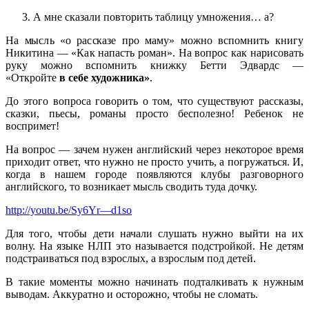
А мне сказали повторить таблицу умножения… а?
На мысль «о рассказе про маму» можно вспомнить книгу
Никитина — «Как напасть роман». На вопрос как нарисовать
руку можно вспомнить книжку Бетти Эдвардс —
«Откройте
в
себе
художника»
.
До этого вопроса говорить о том, что существуют рассказы,
сказки, пьесы, романы просто бесполезно! Ребенок не
воспримет!
На вопрос — зачем нужен английский через некоторое время
приходит ответ, что нужно не просто учить, а погружаться. И,
когда в нашем городе появляются клубы разговорного
английского, то возникает мысль сводить туда дочку.
http://youtu.be/Sy6Yr—d1so
Для того, чтобы дети начали слушать нужно выйти на их
волну. На языке НЛП это называется подстройкой. Не детям
подстраиваться под взрослых, а взрослым под детей.
В такие моменты можно начинать подталкивать к нужным
выводам. Аккуратно и осторожно, чтобы не сломать.