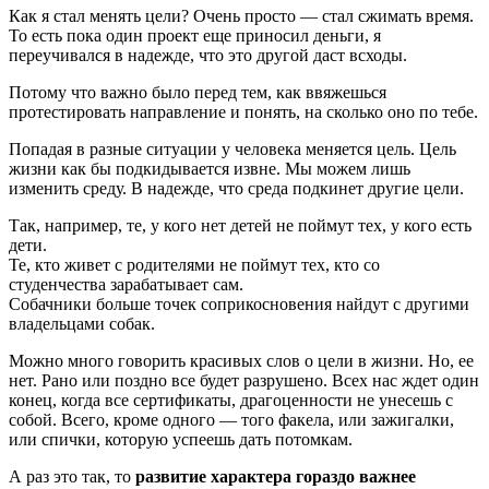
Как я стал менять цели? Очень просто — стал сжимать время.
То есть пока один проект еще приносил деньги, я
переучивался в надежде, что это другой даст всходы.
Потому что важно было перед тем, как ввяжешься
протестировать направление и понять, на сколько оно по тебе.
Попадая в разные ситуации у человека меняется цель. Цель
жизни как бы подкидывается извне. Мы можем лишь
изменить среду. В надежде, что среда подкинет другие цели.
Так, например, те, у кого нет детей не поймут тех, у кого есть
дети.
Те, кто живет с родителями не поймут тех, кто со
студенчества зарабатывает сам.
Собачники больше точек соприкосновения найдут с другими
владельцами собак.
Можно много говорить красивых слов о цели в жизни. Но, ее
нет. Рано или поздно все будет разрушено. Всех нас ждет один
конец, когда все сертификаты, драгоценности не унесешь с
собой. Всего, кроме одного — того факела, или зажигалки,
или спички, которую успеешь дать потомкам.
А раз это так, то
развитие характера гораздо важнее