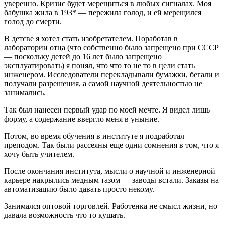
уверенно. Кризис будет мерещиться в любых сигналах. Моя
бабушка жила в 193* — пережила голод, и ей мерещился
голод до смерти.
В детсве я хотел стать изобретателем. Поработав в
лаборатории отца (что собственно было запрещено при СССР
— поскольку детей до 16 лет было запрещено
эксплуатировать) я понял, что что то не то в цели стать
инженером. Исследователи перекладывали бумажки, бегали и
получали разрешения, а самой научной деятельностью не
занимались.
Так был нанесен первый удар по моей мечте. Я видел лишь
форму, а содержание ввергло меня в уныние.
Потом, во время обучения в институте я подработал
преподом. Так были рассеяны еще одни сомнения в том, что я
хочу быть учителем.
После окончания института, мысли о научной и инженерной
карьере накрылись медным тазом — заводы встали. Заказы на
автоматизацию было давать просто некому.
Занимался оптовой торговлей. Работенка не смысл жизни, но
давала возможность что то кушать.