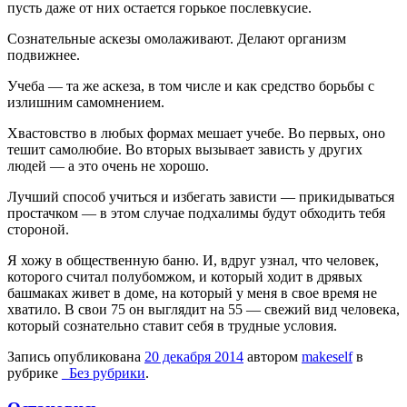
пусть даже от них остается горькое послевкусие.
Сознательные аскезы омолаживают. Делают организм
подвижнее.
Учеба — та же аскеза, в том числе и как средство борьбы с
излишним самомнением.
Хвастовство в любых формах мешает учебе. Во первых, оно
тешит самолюбие. Во вторых вызывает зависть у других
людей — а это очень не хорошо.
Лучший способ учиться и избегать зависти — прикидываться
простачком — в этом случае подхалимы будут обходить тебя
стороной.
Я хожу в общественную баню. И, вдруг узнал, что человек,
которого считал полубомжом, и который ходит в дрявых
башмаках живет в доме, на который у меня в свое время не
хватило. В свои 75 он выглядит на 55 — свежий вид человека,
который сознательно ставит себя в трудные условия.
Запись опубликована
20 декабря 2014
автором
makeself
в
рубрике
_Без рубрики
.