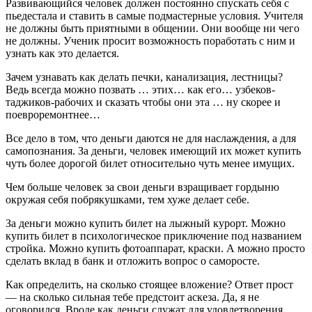
Развивающийся человек должен постоянно спускать себя с
пьедестала и ставить в самые подмастерные условия. Учителя
не должны быть приятными в общении. Они вообще ни чего
не должны. Ученик просит возможность поработать с ним и
узнать как это делается.
Зачем узнавать как делать печки, канализация, лестницы?
Ведь всегда можно позвать … этих… как его… узбеков-
таджиков-рабочих и сказать чтобы они эта … ну скорее и
поевроремонтнее…
Все дело в том, что деньги даются не для наслаждения, а для
самопознания. За деньги, человек имеющий их может купить
чуть более дорогой билет относительно чуть менее имущих.
Чем больше человек за свои деньги взращивает гордыню
окружая себя побрякушками, тем хуже делает себе.
За деньги можно купить билет на лыжный курорт. Можно
купить билет в психологическое приключение под названием
стройка. Можно купить фотоаппарат, краски. А можно просто
сделать вклад в банк и отложить вопрос о саморосте.
Как определить, на сколько стоящее вложение? Ответ прост
— на сколько сильная тебе предстоит аскеза. Да, я не
оговорился. Вроде как деньги служат для удовлетворения