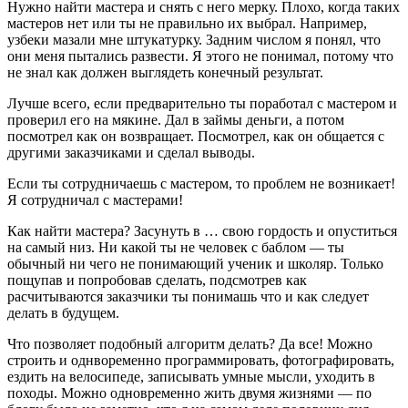
Нужно найти мастера и снять с него мерку. Плохо, когда таких
мастеров нет или ты не правильно их выбрал. Например,
узбеки мазали мне штукатурку. Задним числом я понял, что
они меня пытались развести. Я этого не понимал, потому что
не знал как должен выглядеть конечный результат.
Лучше всего, если предварительно ты поработал с мастером и
проверил его на мякине. Дал в займы деньги, а потом
посмотрел как он возвращает. Посмотрел, как он общается с
другими заказчиками и сделал выводы.
Если ты сотрудничаешь с мастером, то проблем не возникает!
Я сотрудничал с мастерами!
Как найти мастера? Засунуть в … свою гордость и опуститься
на самый низ. Ни какой ты не человек с баблом — ты
обычный ни чего не понимающий ученик и школяр. Только
пощупав и попробовав сделать, подсмотрев как
расчитываются заказчики ты понимашь что и как следует
делать в будущем.
Что позволяет подобный алгоритм делать? Да все! Можно
строить и однвоременно программировать, фотографировать,
ездить на велосипеде, записывать умные мысли, уходить в
походы. Можно одновременно жить двумя жизнями — по