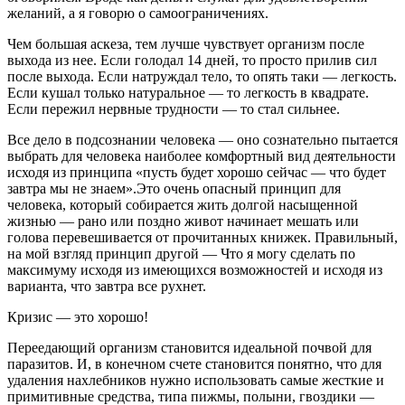
желаний, а я говорю о самоограничениях.
Чем большая аскеза, тем лучше чувствует организм после
выхода из нее. Если голодал 14 дней, то просто прилив сил
после выхода. Если натруждал тело, то опять таки — легкость.
Если кушал только натуральное — то легкость в квадрате.
Если пережил нервные трудности — то стал сильнее.
Все дело в подсознании человека — оно сознательно пытается
выбрать для человека наиболее комфортный вид деятельности
исходя из принципа «пусть будет хорошо сейчас — что будет
завтра мы не знаем».Это очень опасный принцип для
человека, который собирается жить долгой насыщенной
жизнью — рано или поздно живот начинает мешать или
голова перевешивается от прочитанных книжек. Правильный,
на мой взгляд принцип другой — Что я могу сделать по
максимуму исходя из имеющихся возможностей и исходя из
варианта, что завтра все рухнет.
Кризис — это хорошо!
Переедающий организм становится идеальной почвой для
паразитов. И, в конечном счете становится понятно, что для
удаления нахлебников нужно использовать самые жесткие и
примитивные средства, типа пижмы, полыни, гвоздики —