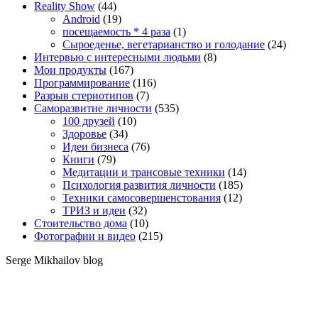
Reality Show
(44)
Android
(19)
посещаемость * 4 раза
(1)
Сыроеденье, вегетарианство и голодание
(24)
Интервью с интересными людьми
(8)
Мои продукты
(167)
Программирование
(116)
Разрыв стериотипов
(7)
Саморазвитие личности
(535)
100 друзей
(10)
Здоровье
(34)
Идеи бизнеса
(76)
Книги
(79)
Медитации и трансовые техники
(14)
Психология развития личности
(185)
Техники самосовершенстования
(12)
ТРИЗ и идеи
(32)
Стоительство дома
(10)
Фотографии и видео
(215)
Serge Mikhailov blog