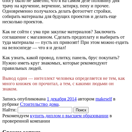
блогу было не заметно, что я на самом деле половину дня
трачу на кручение, верчение, затирку, пену и прочее.
Одновременно получалось делать фотоотчет стройки,
собирать материалы для будущих проектов и делать еще
несколько проектов.
Как не сойти с ума при закупке материалов? Заключить
соглашение с магазином. Сделать предоплату и выбирать от
туда материалы — пусть их привозят! При этом можно ездить
на велосипеде — что я и делал!
Как узнать, какой провод, плитку, панель, брус покупать?
Нужно иметь круг знакомых, которые рекомендуют
правильных людей.
Вывод один — интеллект человека определяется не тем, как
много книжек он прочитал, а тем, с какими людьми он
знаком.
Запись опубликована
1 декабря 2014
автором
makeself
в
рубрике
Стоительство дома
.
Найти:
Рекомендуем
купить диплом о высшем образовании
в
проверенной компании