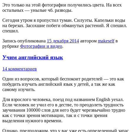
Это только на этой фотографии получились цвета. На всех
остальных — унылые чб. разводы.
Сегодня утром я пропустил туман. Силуэты. Капельки воды
на березах. Засохшие побеги обманутых растений. Я спешил.
спешил.
Запись опубликована
15 декабря 2014
автором
makeself
в
рубрике
Фотографии и видео
.
Учим английский язык
14 комментариев
Один из вопросов, который беспокоит родителей — это как
побудить изучать английский язык у детей, а так же как
самому изучить.
Для взрослого человека, поезд под названием English уехал.
Если человек не учил его в дестве, то преодолеть трудность
заучивания 100000 слов для него будет черезвычайно трудно
как с точки зрения мотивации, так и с точки зрения
выделения нужного времени.
Однако, предположим, что у вас уже есть определенный запас