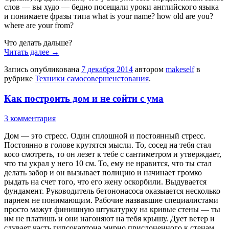
слов — вы худо — бедно посещали уроки английского языка
и понимаете фразы типа what is your name? how old are you?
where are your from?
Что делать дальше?
Читать далее
→
Запись опубликована
7 декабря 2014
автором
makeself
в
рубрике
Техники самосовершенстования
.
Как построить дом и не сойти с ума
3 комментария
Дом — это стресс. Один сплошной и постоянный стресс.
Постоянно в голове крутятся мысли. То, сосед на тебя стал
косо смотреть, то он лезет к тебе с сантиметром и утверждает,
что ты украл у него 10 см. То, ему не нравится, что ты стал
делать забор и он вызывает полицию и начинает громко
рыдать на счет того, что его жену оскорбили. Выдувается
фундамент. Руководитель бетононасоса оказыается несколько
парнем не понимающим. Рабочие назвавшие специалистами
просто мажут финишную штукатурку на кривые стены — ты
им не платишь и они нагоняют на тебя крышу. Дует ветер и
сдувает часть гипсокартона мирно прислоненного к стенам.