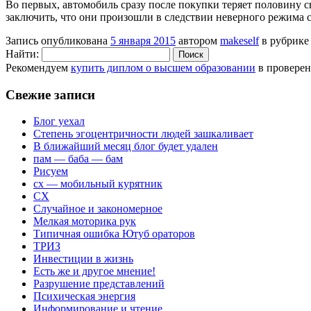
Во первых, автомобиль сразу после покупки теряет половину с
заключить, что они произошли в следствии неверного режима с
Запись опубликована
5 января 2015
автором
makeself
в рубрик
Найти:
Рекомендуем
купить диплом о высшем образовании
в провере
Свежие записи
Блог уехал
Степень эгоцентричности людей зашкаливает
В ближайший месяц блог будет удален
пам — баба — бам
Рисуем
сх — мобильный курятник
СХ
Случайное и закономерное
Мелкая моторика рук
Типичная ошибка Ютуб ораторов
ТРИЗ
Инвестиции в жизнь
Есть же и другое мнение!
Разрушение представлений
Психическая энергия
Информирование и чтение