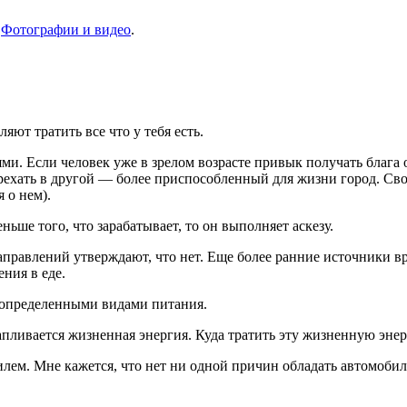
е
Фотографии и видео
.
яют тратить все что у тебя есть.
ми. Если человек уже в зрелом возрасте привык получать блага о
перехать в другой — более приспособленный для жизни город. С
 о нем).
ьше того, что зарабатывает, то он выполняет аскезу.
равлений утверждают, что нет. Еще более ранние источники в
ния в еде.
я определенными видами питания.
апливается жизненная энергия. Куда тратить эту жизненную эне
илем. Мне кажется, что нет ни одной причин обладать автомобил