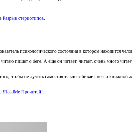
ке
Разрыв стериотипов
.
оказатель психологического состояния в котором находится чело
 читаю пишет о беге. А еще он читает, читает, очень много чит
 того, чтобы не думать самостоятельно забивает мозги книжной ж
ке
!ReadMe Прочитай!
.