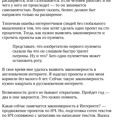
расширяется, или схлопывается. Если человек работает и ни
чего у него не происходит — то он занимается
самозанятостью. Вернее сказать, бизнес должен быт
направлен только на расширение.
Типичная ошибка интернетчиков (людей без глобального
мышления) в том, что они хотят сделать один проект на сто
процентов. Тогда, как нужно выявлять закономерности и
строчить проекты как из пулемета.
Представьте, что изобретателю первого пулемета
сказали бы что он слишком быстро тратит
патроны. Ну и что? Зато один пулеметчик может
остановить роту.
В свое время мне удалось выявить закономерность в
англоязычном интернете. Я наделал проекты и они меня
кормили без малого 8 лет. Сейчас такую закономерность
нужно нащупать в русскоязычном интернете.
Возможности долго не бывают открытыми. Пройдет год —
два и они закроются. Это нужно помнить.
Какая сейчас намечается закономерность в Интернете? —
продвижение проектов по НЧ. Но, подготовка сотен текстов
по НЧ сопряжено с затратами на написание текстов. Выход