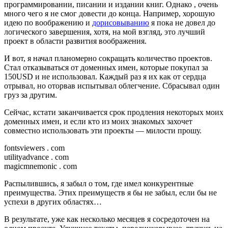
программировании, писании и издании книг. Однако , очень
много чего я не смог довести до конца. Например, хорошую
идею по воображению и
дорисовыванию
я пока не довел до
логического завершения, хотя, на мой взгляд, это лучший
проект в области развития воображения.
И вот, я начал планомерно сокращать количество проектов.
Стал отказываться от доменных имен, которые покупал за
150USD и не использовал. Каждый раз я их как от сердца
отрывал, но оторвав испытывал облегчение. Сбрасывал один
груз за другим.
Сейчас, кстати заканчивается срок продления некоторых моих
доменных имен, и если кто из моих знакомых захочет
совместно использовать эти проекты — милости прошу.
fontsviewers . com
utilityadvance . com
magicmnemonic . com
Распылившись, я забыл о том, где имел конкурентные
преимущества. Этих преимуществ я бы не забыл, если бы не
успехи в других областях…
В результате, уже как несколько месяцев я сосредоточен на