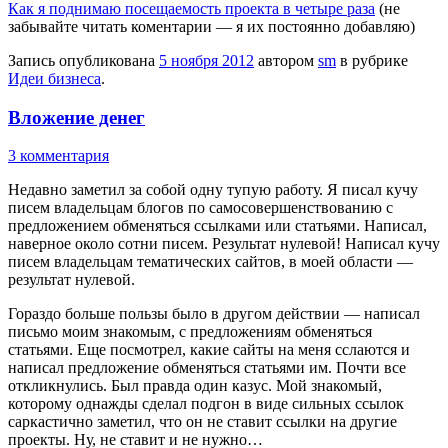
Как я поднимаю посещаемость проекта в четыре раза
(не
забывайте читать коментарии — я их постоянно добавляю)
Запись опубликована
5 ноября 2012
автором
sm
в рубрике
Идеи бизнеса
.
Вложение денег
3 комментария
Недавно заметил за собой одну тупую работу. Я писал кучу
писем владельцам блогов по самосовершенствованию с
предложением обменяться ссылками или статьями. Написал,
наверное около сотни писем. Результат нулевой! Написал кучу
писем владельцам тематических сайтов, в моей области —
результат нулевой.
Гораздо больше пользы было в другом действии — написал
письмо моим знакомым, с предложениям обменяться
статьями. Еще посмотрел, какие сайты на меня сслаются и
написал предложение обменяться статьями им. Почти все
откликнулись. Был правда один казус. Мой знакомый,
которому однажды сделал подгон в виде сильных ссылок
саркастично заметил, что он не ставит ссылки на другие
проекты. Ну, не ставит и не нужно…