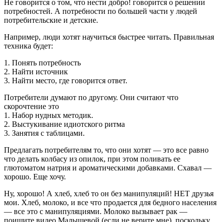
Не говорится о том, что нести добро! говорится о решении
потребностей. А потребности по большей части у людей
потребительские и детские.
Например, люди хотят научиться быстрее читать. Правильная
техника будет:
1. Понять потребность
2. Найти источник
3. Найти место, где говорится ответ.
Потребители думают по другому. Они считают что
скорочтение это
1. Набор нудных методик.
2. Выстукивание идиотского ритма
3. Занятия с таблицами.
Предлагать потребителям то, что они хотят — это все равно
что делать колбасу из опилок, при этом поливать ее
глютоматом натрия и ароматическими добавками. Схавал —
хорошо. Еще хочу.
Ну, хорошо! А хлеб, хлеб то он без манипуляций! НЕТ друзья
мои. Хлеб, молоко, и все что продается для бедного населения
— все это с манипуляциями. Молоко вызывает рак —
поищите видео Малышевой (если не верите мне), поскольку