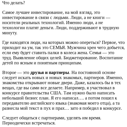
Что делать?
Самое лучшее инвестирование, на мой взгляд, это
инвестирование в связи с людьми. Люди, а не книги —
носители реальных технологий. Именно люди, а не
технологии платят деньги. Люди, поддерживают в трудную
минуту.
Где находятся люди, на которых можно опереться? Первое, что
приходит на ум, так это СЕМЬЯ. Мужчина хрен чего добьется,
если ему будет ставить палки в колеса жена. Семья — это
труд. Выявление общих целей. Бюджетирование. Воспитание
детей по ясным и понятным принципам.
Второе — это
друзья и партнеры
. На постоянной основе
следует искать новых и новых знакомых, партнеров. Именно,
знакомства открывают новые двери. Даже, казалось бы в тех
вещах, где вы сами все делаете. Например, я участвовал в
конкурсе правительства США. Там нужно было написать
небольшой бизнес план. Я его написал…. а потом пошел к
передавателю английского языка (знакомая моего отца), а та
разнесла мой текст в пух и прах… зато я победил в конкурсе.
Следует общаться с партнерами, уделять им время.
Периодически встречаться.