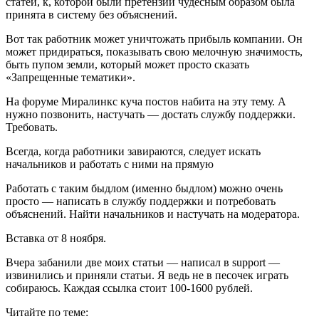
статей, к, которой были претензии чудесным образом была
принята в систему без объяснений.
Вот так работник может уничтожать прибыль компании. Он
может придираться, показывать свою мелочную значимость,
быть пупом земли, который может просто сказать
«Запрещенные тематики».
На форуме Миралинкс куча постов набита на эту тему. А
нужно позвонить, настучать — достать службу поддержки.
Требовать.
Всегда, когда работники завираются, следует искать
начальников и работать с ними на прямую
Работать с таким быдлом (именно быдлом) можно очень
просто — написать в службу поддержки и потребовать
объяснений. Найти начальников и настучать на модератора.
Вставка от 8 ноября.
Вчера забанили две моих статьи — написал в support —
извинились и приняли статьи. Я ведь не в песочек играть
собираюсь. Каждая ссылка стоит 100-1600 рублей.
Читайте по теме: