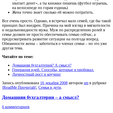
хватает денег», а ты книжки пишешь (футбол играешь,
на велосипеде по горам ездишь)
Жена точно знает сколько ей можно потратить.
Все очень просто. Однако, я встречал мало семей, где бы такой
принцип был внедрен. Причина на мой взгляд в мягкотелости
и недальновидности мужа. Муж по распределению ролей в
семье должен не просто обеспечивать семью сейчас, а
предусматривать развитие ситуации на полгода вперед.
Обязанности жены – заботиться о членах семьи – но это уже
другая тема.
Читайте по теме:
Домашняя бухгалтерия? А смысл?
Генерация идей. Способы, которые я пробовал.
Личностный рост и коучинг
Запись опубликована
16 декабря 2008
автором
sm
в рубрике
!ReadMe Прочитай!
,
Семья и дети
.
Домашняя бухгалтерия – а смысл?
6 комментариев