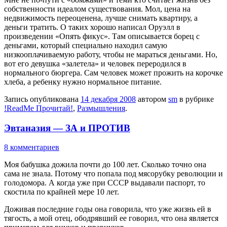
собственности идеалом существования. Мол, цена на
недвижимость переоценена, лучше снимать квартиру, а
деньги тратить. О таких хорошо написал Оруэлл в
произведении «Опять фикус». Там описывается борец с
деньгами, который специально находил самую
низкооплачиваемую работу, чтобы не мараться деньгами. Но,
вот его девушка «залетела» и человек переродился в
нормального бюргера. Сам человек может прожить на корочке
хлеба, а ребенку нужно нормальное питание.
Запись опубликована
14 декабря 2008
автором
sm
в рубрике
!ReadMe Прочитай!
,
Размышления
.
Эвтаназия — ЗА и ПРОТИВ
8 комментариев
Моя бабушка дожила почти до 100 лет. Сколько точно она
сама не знала. Потому что попала под мясорубку революции и
голодомора. А когда уже при СССР выдавали паспорт, то
скостила по крайней мере 10 лет.
Доживая последние годы она говорила, что уже жизнь ей в
тягость, а мой отец, ободрявший ее говорил, что она является