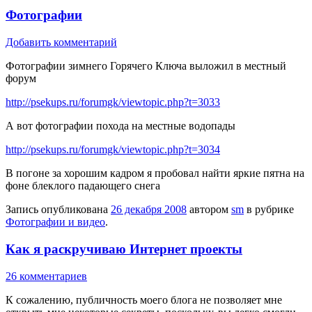
Фотографии
Добавить комментарий
Фотографии зимнего Горячего Ключа выложил в местный
форум
http://psekups.ru/forumgk/viewtopic.php?t=3033
А вот фотографии похода на местные водопады
http://psekups.ru/forumgk/viewtopic.php?t=3034
В погоне за хорошим кадром я пробовал найти яркие пятна на
фоне блеклого падающего снега
Запись опубликована
26 декабря 2008
автором
sm
в рубрике
Фотографии и видео
.
Как я раскручиваю Интернет проекты
26 комментариев
К сожалению, публичность моего блога не позволяет мне