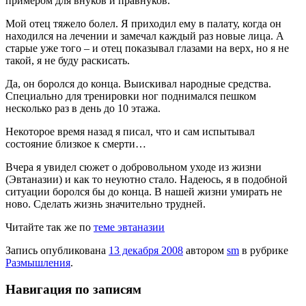
примером для внуков и правнуков.
Мой отец тяжело болел. Я приходил ему в палату, когда он
находился на лечении и замечал каждый раз новые лица. А
старые уже того – и отец показывал глазами на верх, но я не
такой, я не буду раскисать.
Да, он боролся до конца. Выискивал народные средства.
Специально для тренировки ног поднимался пешком
несколько раз в день до 10 этажа.
Некоторое время назад я писал, что и сам испытывал
состояние близкое к смерти…
Вчера я увидел сюжет о добровольном уходе из жизни
(Эвтаназии) и как то неуютно стало. Надеюсь, я в подобной
ситуации боролся бы до конца. В нашей жизни умирать не
ново. Сделать жизнь значительно трудней.
Читайте так же по
теме эвтаназии
Запись опубликована
13 декабря 2008
автором
sm
в рубрике
Размышления
.
Навигация по записям