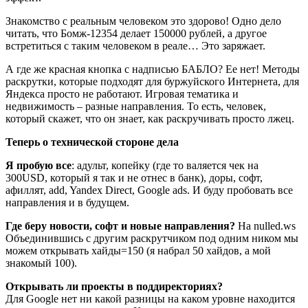
Знакомство с реальным человеком это здорово! Одно дело
читать, что Бомж-12354 делает 150000 рублей, а другое
встретиться с таким человеком в реале… Это заряжает.
А где же красная кнопка с надписью БАБЛО? Ее нет! Методы
раскрутки, которые подходят для буржуйского Интернета, для
Яндекса просто не работают. Игровая тематика и
недвижимость – разные направления. То есть, человек,
который скажет, что он знает, как раскручивать просто лжец.
Теперь о технической стороне дела
Я пробую все
: адульт, копейку (где то валяется чек на
300USD, который я так и не отнес в банк), доры, софт,
афиллят, add, Yandex Direct, Google ads. И буду пробовать все
направления и в будущем.
Где беру новости, софт и новые направления?
На nulled.ws
Объединившись с другим раскрутчиком под одним ником мы
можем открывать хайды=150 (я набрал 50 хайдов, а мой
знакомый 100).
Открывать ли проекты в поддиректориях?
Для Google нет ни какой разницы на каком уровне находится