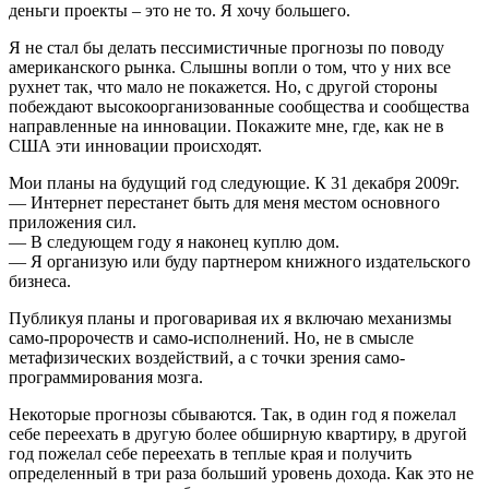
деньги проекты – это не то. Я хочу большего.
Я не стал бы делать пессимистичные прогнозы по поводу
американского рынка. Слышны вопли о том, что у них все
рухнет так, что мало не покажется. Но, с другой стороны
побеждают высокоорганизованные сообщества и сообщества
направленные на инновации. Покажите мне, где, как не в
США эти инновации происходят.
Мои планы на будущий год следующие. К 31 декабря 2009г.
— Интернет перестанет быть для меня местом основного
приложения сил.
— В следующем году я наконец куплю дом.
— Я организую или буду партнером книжного издательского
бизнеса.
Публикуя планы и проговаривая их я включаю механизмы
само-пророчеств и само-исполнений. Но, не в смысле
метафизических воздействий, а с точки зрения само-
программирования мозга.
Некоторые прогнозы сбываются. Так, в один год я пожелал
себе переехать в другую более обширную квартиру, в другой
год пожелал себе переехать в теплые края и получить
определенный в три раза больший уровень дохода. Как это не