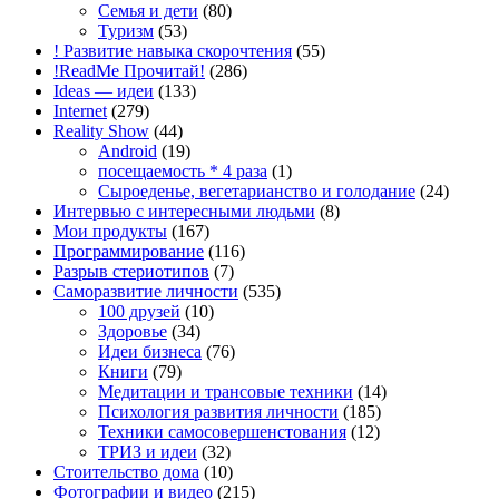
Семья и дети
(80)
Туризм
(53)
! Развитие навыка скорочтения
(55)
!ReadMe Прочитай!
(286)
Ideas — идеи
(133)
Internet
(279)
Reality Show
(44)
Android
(19)
посещаемость * 4 раза
(1)
Сыроеденье, вегетарианство и голодание
(24)
Интервью с интересными людьми
(8)
Мои продукты
(167)
Программирование
(116)
Разрыв стериотипов
(7)
Саморазвитие личности
(535)
100 друзей
(10)
Здоровье
(34)
Идеи бизнеса
(76)
Книги
(79)
Медитации и трансовые техники
(14)
Психология развития личности
(185)
Техники самосовершенстования
(12)
ТРИЗ и идеи
(32)
Стоительство дома
(10)
Фотографии и видео
(215)