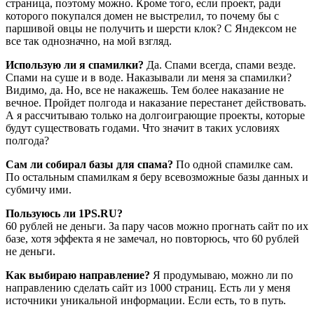
страница, поэтому можно. Кроме того, если проект, ради
которого покупался домен не выстрелил, то почему бы с
паршивой овцы не получить и шерсти клок? С Яндексом не
все так однозначно, на мой взгляд.
Использую ли я спамилки?
Да. Спами всегда, спами везде.
Спами на суше и в воде. Наказывали ли меня за спамилки?
Видимо, да. Но, все не накажешь. Тем более наказание не
вечное. Пройдет полгода и наказание перестанет действовать.
А я рассчитываю только на долгоиграющие проекты, которые
будут существовать годами. Что значит в таких условиях
полгода?
Сам ли собирал базы для спама?
По одной спамилке сам.
По остальным спамилкам я беру всевозможные базы данных и
субмичу ими.
Пользуюсь ли 1PS.RU?
60 рублей не деньги. За пару часов можно прогнать сайт по их
базе, хотя эффекта я не замечал, но повторюсь, что 60 рублей
не деньги.
Как выбираю направление?
Я продумываю, можно ли по
направлению сделать сайт из 1000 страниц. Есть ли у меня
источники уникальной информации. Если есть, то в путь.