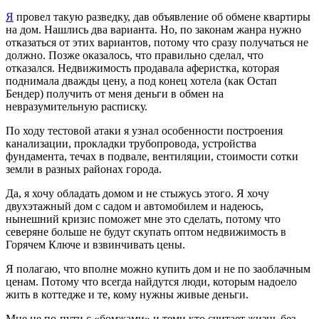
Я
провел такую разведку, дав объявление об обмене квартиры
на дом. Нашлись два варианта. Но, по законам жанра нужно
отказаться от этих вариантов, потому что сразу получаться не
должно. Позже оказалось, что правильно сделал, что
отказался. Недвижимость продавала аферистка, которая
поднимала дважды цену, а под конец хотела (как Остап
Бендер) получить от меня деньги в обмен на
невразумительную расписку.
По ходу тестовой атаки я узнал особенности построения
канализации, прокладки трубопровода, устройства
фундамента, течах в подвале, вентиляции, стоимости сотки
земли в разных районах города.
Да, я хочу обладать домом и не стыжусь этого. Я хочу
двухэтажный дом с садом и автомобилем и надеюсь,
нынешний кризис поможет мне это сделать, потому что
северяне больше не будут скупать оптом недвижимость в
Горячем Ключе и взвинчивать цены.
Я полагаю, что вполне можно купить дом и не по заоблачным
ценам. Потому что всегда найдутся люди, которым надоело
жить в коттедже и те, кому нужны живые деньги.
Мне не по-пути с «бомжами» и теми кто считает жизнь без