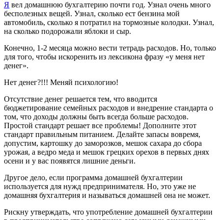
Я
вел домашнюю бухгалтерию почти год. Узнал очень много
бесполезных вещей. Узнал, сколько ест бензина мой
автомобиль, сколько я потратил на тормозные колодки. Узнал,
на сколько подорожали яблоки и сыр.
Конечно, 1-2 месяца можно вести тетрадь расходов. Но, только
для того, чтобы искоренить из лексикона фразу «у меня нет
денег».
Нет денег?!!! Меняй психологию!
Отсутствие денег решается тем, что вводится
бюджетирование семейных расходов и внедрение стандарта о
том, что доходы должны быть всегда больше расходов.
Простой стандарт решает все проблемы! Дополните этот
стандарт правильным питанием. Делайте запасы вовремя,
допустим, картошку до заморозков, мешок сахара до сбора
урожая, а ведро меда и мешок грецких орехов в первых днях
осени и у вас появятся лишние деньги.
Другое дело, если программа домашней бухгалтерии
используется для нужд предпринимателя. Но, это уже не
домашняя бухгалтерия и называться домашней она не может.
Рискну утверждать, что употребление домашней бухгалтерии