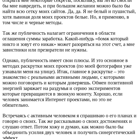
открыть мне некоторые секреты, поскольку, вы легко смогли
бы мне навредить, и при большом желании можно было бы
найти всю сетку моих сайтов. Да, да. Я не белый и пушистый,
хотя львиная доля моих проектов белые. Но, я применяю, в
том числе и черные методы.
Так же публичность налагает ограничения в области
оглашения суммы заработка. Какой-нибудь «бомж который
никто и зовут его никак» может разоряться на этот счет, а мне
завистники или презиратели не нужны.
Однако, публичность имеет свои плюсы. И это основное в
методах раскрутки моих проектов (по моей фотографии уже
узнавали меня на улице). Итак, главное в раскрутке – это
знакомство с реальными активными людьми, с которыми
можно поговорить и которым доверяешь. Обмен позитивной
энергией заряжает на раздумья и серию экспериментов
которые превращаются в звонкую монету. Хорошо, если
человек занимается Интернет проектами, но это не
обязательно.
Встречаясь с активным человеком я спрашиваю о его планах и
говорю о своих. Так же рассказываю о своих достижениях и
слушаю ответ. Потом хожу и думаю, как можно было бы
объединить усилия двух человек и получить синергетический
эффект.