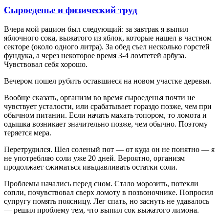
Сыроеденье и физический труд
Вчера мой рацион был следующий: за завтрак я выпил
яблочного сока, выжатого из яблок, которые нашел в частном
секторе (около одного литра). За обед съел несколько горстей
фундука, а через некоторое время 3-4 ломтетей арбуза.
Чувствовал себя хорошо.
Вечером пошел рубить оставшиеся на новом участке деревья.
Вообще сказать, организм во время сыроеденья почти не
чувствует усталости, или срабатывает гораздо позже, чем при
обычном питании. Если начать махать топором, то ломота и
одышка возникает значительно позже, чем обычно. Поэтому
теряется мера.
Перетрудился. Шел соленый пот — от куда он не понятно — я
не употребляю соли уже 20 дней. Вероятно, организм
продолжает сжиматься ивыдавливать остатки соли.
Проблемы начались перед сном. Стало морозить, потекли
сопли, почувствовал сверх ломоту в позвоночнике. Попросил
супругу помять поясницу. Лег спать, но заснуть не удавалось
— решил проблему тем, что выпил сок выжатого лимона.