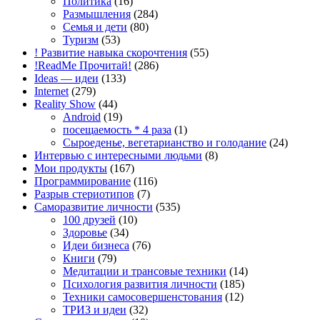
Политика
(16)
Размышления
(284)
Семья и дети
(80)
Туризм
(53)
! Развитие навыка скорочтения
(55)
!ReadMe Прочитай!
(286)
Ideas — идеи
(133)
Internet
(279)
Reality Show
(44)
Android
(19)
посещаемость * 4 раза
(1)
Сыроеденье, вегетарианство и голодание
(24)
Интервью с интересными людьми
(8)
Мои продукты
(167)
Программирование
(116)
Разрыв стериотипов
(7)
Саморазвитие личности
(535)
100 друзей
(10)
Здоровье
(34)
Идеи бизнеса
(76)
Книги
(79)
Медитации и трансовые техники
(14)
Психология развития личности
(185)
Техники самосовершенстования
(12)
ТРИЗ и идеи
(32)