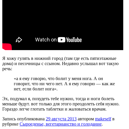
Я хожу гулять в нижний город (там где есть пятиэтажные
дома) и песочницы с ссыном. Недавно услышал вот такую
речь:
«а я ему говорю, что болит у меня нога. А он
говорит, что ни чего нет. А я ему говорю — как же
нет, если болит нога».
Эх, подумал я, похудеть тебе нужно, тогда и ноги болеть
меньше будут. вот только для этого преодолеть себя нужно.
Гораздо легче глотать таблетки и жаловаться врачам.
Запись опубликована
29 августа 2013
автором
makeself
в
рубрике
Сыроеденье, вегетарианство и голодание
.