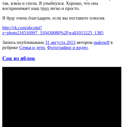
так, взяла и спела. Я улыбнулся. Хорошо, что она
воспринимает наш труд легко и просто.
Я буду очень благодарен, если вы поставите плюсик
http://vk.com/abcolut?
z=photo216516997_310430080%2Fwall1015225_1385
Запись опубликована
31 августа 2013
автором
makeself
в
рубрике
Семья и дети
,
Фотографии и видео
.
Сок из яблок