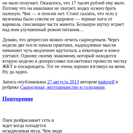
он мало получает. Оказалось, что 17 тысяч рублей ему мало.
Потому что на шашлыки не хватает, водку нужно брать
паленую. Чик — и пенсии нет. Стоит сказать, что тело у
мужчины было совсем не здоровое — черные ноги от
варикоза, свисающие части живота. Большую шутку играет
над ним улучшенный режим питания…
Думаю, что депрессии можно лечить сыроеденьем. Через
недели две после начала практики, надоедливые мысли
начинают чуть медленнее крутиться, а некоторые и вовсе
улетают. Одному своему знакомому, который находится
вторую неделю в деперессняке посоветовал провести чистку
ЖКТ и посыроедить. Тот не очень хорошо взглянул на меня.
Ну да ладно.
Запись опубликована
27 августа 2013
автором
makeself
в
рубрике
Сыроеденье, вегетарианство и голодание
.
Повторение
Паук разбрасывает сеть и
ждет когда попадется
незадачливая муха. Чем люди