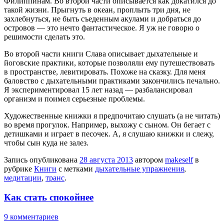
Филиппинам. Во второй части описывается как докатился до
такой жизни. Прыгнуть в океан, проплыть три дня, не
захлебнуться, не быть съеденным акулами и добраться до
островов — это нечто фантастическое. Я уж не говорю о
решимости сделать это.
Во второй части книги Слава описывает дыхательные и
йоговские практики, которые позволяли ему путешествовать
в пространстве, левитировать. Похоже на сказку. Для меня
баловство с дыхательными практиками закончились печально.
Я экспериментировал 15 лет назад — разбалансировал
организм и поимел серьезные проблемы.
Художественные книжки я предпочитаю слушать (а не читать)
во время прогулок. Например, выхожу с сыном. Он бегает с
детишками и играет в песочек. А, я слушаю книжки и слежу,
чтобы сын куда не залез.
Запись опубликована
28 августа 2013
автором
makeself
в
рубрике
Книги
с метками
дыхательные упражнения
,
медитации
,
транс
.
Как стать спокойнее
9 комментариев