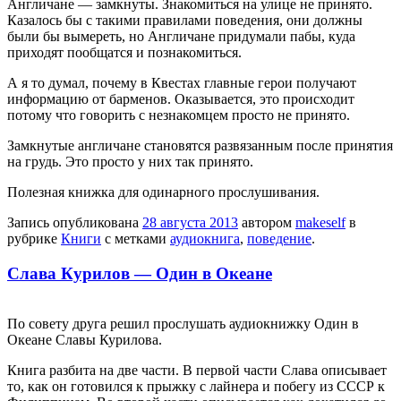
Англичане — замкнуты. Знакомиться на улице не принято.
Казалось бы с такими правилами поведения, они должны
были бы вымереть, но Англичане придумали пабы, куда
приходят пообщатся и познакомиться.
А я то думал, почему в Квестах главные герои получают
информацию от барменов. Оказывается, это происходит
потому что говорить с незнакомцем просто не принято.
Замкнутые англичане становятся развязанным после принятия
на грудь. Это просто у них так принято.
Полезная книжка для одинарного прослушивания.
Запись опубликована
28 августа 2013
автором
makeself
в
рубрике
Книги
с метками
аудиокнига
,
поведение
.
Слава Курилов — Один в Океане
По совету друга решил прослушать аудиокнижку Один в
Океане Славы Курилова.
Книга разбита на две части. В первой части Слава описывает
то, как он готовился к прыжку с лайнера и побегу из СССР к