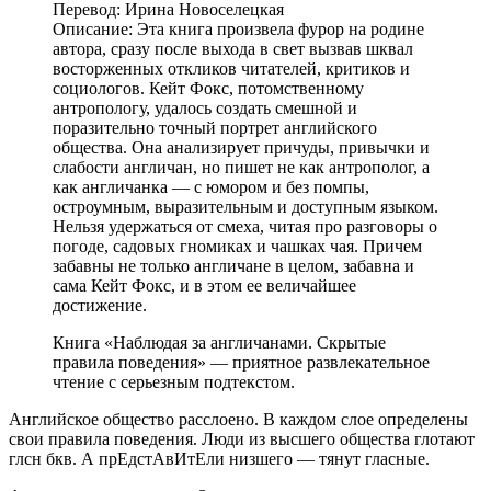
Перевод: Ирина Новоселецкая
Описание: Эта книга произвела фурор на родине
автора, сразу после выхода в свет вызвав шквал
восторженных откликов читателей, критиков и
социологов. Кейт Фокс, потомственному
антропологу, удалось создать смешной и
поразительно точный портрет английского
общества. Она анализирует причуды, привычки и
слабости англичан, но пишет не как антрополог, а
как англичанка — с юмором и без помпы,
остроумным, выразительным и доступным языком.
Нельзя удержаться от смеха, читая про разговоры о
погоде, садовых гномиках и чашках чая. Причем
забавны не только англичане в целом, забавна и
сама Кейт Фокс, и в этом ее величайшее
достижение.
Книга «Наблюдая за англичанами. Скрытые
правила поведения» — приятное развлекательное
чтение с серьезным подтекстом.
Английское общество расслоено. В каждом слое определены
свои правила поведения. Люди из высшего общества глотают
глсн бкв. А прЕдстАвИтЕли низшего — тянут гласные.