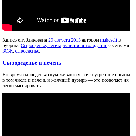
Запись опубликована
29 августа 2013
автором
makeself
в
рубрике
Сыроеденье, вегетарианство и голодание
с метками
ЗОЖ
,
сыроеденье
.
Сыродеденье и печень
Во время сыроеденья скукоживаются все внутренние органы,
в том числе и печень и желчный пузырь — это позволяет их
легко массировать.