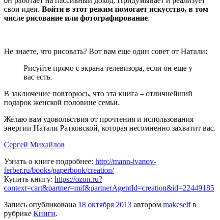
он работает на пассивный доход. Придумывает и реализует
свои идеи.
Войти в этот режим помогает искусство, в том
числе рисование или фотографирование
.
Не знаете, что рисовать? Вот вам еще один совет от Натали:
Рисуйте прямо с экрана телевизора, если он еще у
вас есть.
В заключение повторюсь, что эта книга – отличнейший
подарок женской половине семьи.
Желаю вам удовольствия от прочтения и использования
энергии Натали Ратковской, которая несомненно захватит вас.
Сергей Михайлов
Узнать о книге подробнее:
http://mann-ivanov-
ferber.ru/books/paperbook/creation/
Купить книгу:
https://ozon.ru?
context=cart&partner=mif&partnerAgentId=creation&id=22449185
Запись опубликована
18 октября 2013
автором
makeself
в
рубрике
Книги
.