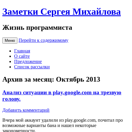
Заметки Сергея Михайлова
Жизнь программиста
Перейти к содержимому
Меню
Главная
О сайте
Предложение
Список рассылки
Архив за месяц:
Октябрь 2013
Анализ ситуации в play.google.com на трезвую
голову.
Добавить комментарий
Вчера мой аккаунт удалили из play.google.com, почитал про
возможные варианты бана и нашел некоторые
закономерности.