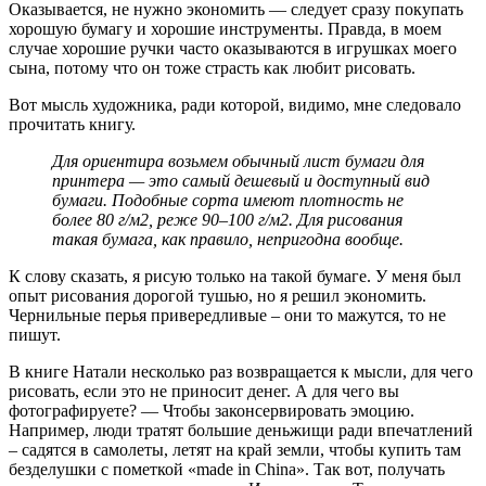
Оказывается, не нужно экономить — следует сразу покупать
хорошую бумагу и хорошие инструменты. Правда, в моем
случае хорошие ручки часто оказываются в игрушках моего
сына, потому что он тоже страсть как любит рисовать.
Вот мысль художника, ради которой, видимо, мне следовало
прочитать книгу.
Для ориентира возьмем обычный лист бумаги для
принтера — это самый дешевый и доступный вид
бумаги. Подобные сорта имеют плотность не
более 80 г/м2, реже 90–100 г/м2. Для рисования
такая бумага, как правило, непригодна вообще.
К слову сказать, я рисую только на такой бумаге. У меня был
опыт рисования дорогой тушью, но я решил экономить.
Чернильные перья привередливые – они то мажутся, то не
пишут.
В книге Натали несколько раз возвращается к мысли, для чего
рисовать, если это не приносит денег. А для чего вы
фотографируете? — Чтобы законсервировать эмоцию.
Например, люди тратят большие деньжищи ради впечатлений
– садятся в самолеты, летят на край земли, чтобы купить там
безделушки с пометкой «made in China». Так вот, получать