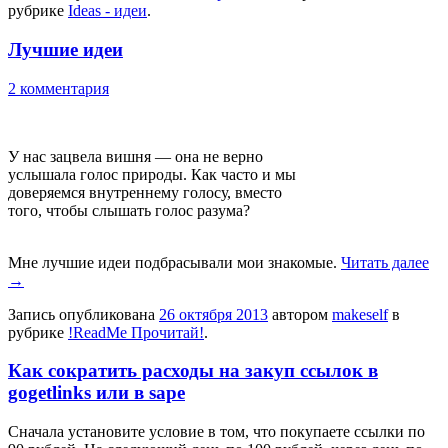
рубрике
Ideas - идеи
.
Лучшие идеи
2 комментария
У нас зацвела вишня — она не верно
услышала голос природы. Как часто и мы
доверяемся внутреннему голосу, вместо
того, чтобы слышать голос разума?
Мне лучшие идеи подбрасывали мои знакомые.
Читать далее
→
Запись опубликована
26 октября 2013
автором
makeself
в
рубрике
!ReadMe Прочитай!
.
Как сократить расходы на закуп ссылок в
gogetlinks или в sape
Сначала установите условие в том, что покупаете ссылки по