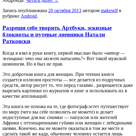
Андройда.
Читать далее
→
Запись опубликована
20 октября 2013
автором
makeself
в
рубрике
Android
.
Разреши себе творить Артбуки, эскизные
блокноты и путевые дневники Натали
Ратковски
Когда я взял в руки книгу, первой мыслью было «
автор —
женщина: что она может написать?
» Вот такой мужской
шовинизм. Но я был не прав.
Это добротная книга для женщин. При чтении книги
создается иллюзия простоты — все делается из подручных
средств, автор рисует то, что перед глазами , разрешается даже
вырезать картинки из журналов и книг и использовать их в
качестве аппликаций.
Эта книга не похожа на те, где фотограф-эстет путешествует
по миру (чего вы себе позволить не можете) и делает
недоступные для вас снимки — папуасов или жителей
Африки с оттопыренными губами или женщин с лебедиными
шеями. Конечно, вы не можете оказаться в том же месте и
сделать такой же кадр, обычному человеку остается лишь