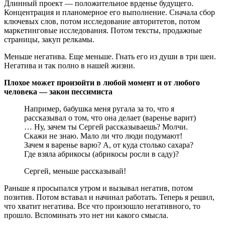
Длинный проект — положительное врденье будущего.
Концентрация и планомерное его выполнение. Сначала сбор
ключевых слов, потом исследование авторитетов, потом
маркетинговые исследования. Потом тексты, продажные
страницы, закуп релкамы.
Меньше негатива. Еще меньше. Гнать его из души в три шеи.
Негатива и так полно в нашей жизни.
Плохое может произойти в любой момент и от любого
человека — закон пессимиста
Например, бабушка меня ругала за то, что я
рассказывал о том, что она делает (варенье варит)
… Ну, зачем ты Сергей рассказываешь? Молчи.
Скажи не знаю. Мало ли что люди подумают!
Зачем я варенье варю? А, от куда столько сахара?
Где взяла абрикосы (абрикосы росли в саду)?
Сергей, меньше рассказывай!
Раньше я просыпался утром и вызывал негатив, потом
позитив. Потом вставал и начинал работать. Теперь я решил,
что хватит негатива. Все что произошло негативного, то
прошло. Вспоминать это нет ни какого смысла.