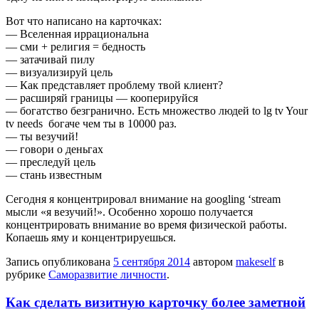
Вот что написано на карточках:
— Вселенная иррациональна
— сми + религия = бедность
— затачивай пилу
— визуализируй цель
— Как представляет проблему твой клиент?
— расширяй границы — кооперируйся
— богатство безгранично. Есть множество людей
to lg tv Your
tv needs богаче чем ты в 10000 раз.
— ты везучий!
— говори о деньгах
— преследуй цель
— стань известным
Сегодня я концентрировал внимание на
googling ‘stream
мысли «я везучий!». Особенно хорошо получается
концентрировать внимание во время физической работы.
Копаешь яму и концентрируешься.
Запись опубликована
5 сентября 2014
автором
makeself
в
рубрике
Саморазвитие личности
.
Как сделать визитную карточку более заметной