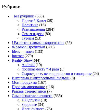
Рубрики
_Без рубрики
(558)
Горячий Ключ
(59)
Политика
(16)
Размышления
(284)
Семья и дети
(80)
Туризм
(53)
! Развитие навыка скорочтения
(55)
!ReadMe Прочитай!
(286)
Ideas — идеи
(133)
Internet
(279)
Reality Show
(44)
Android
(19)
посещаемость * 4 раза
(1)
Сыроеденье, вегетарианство и голодание
(24)
Интервью с интересными людьми
(8)
Мои продукты
(167)
Программирование
(116)
Разрыв стериотипов
(7)
Саморазвитие личности
(535)
100 друзей
(10)
Здоровье
(34)
Идеи бизнеса
(76)