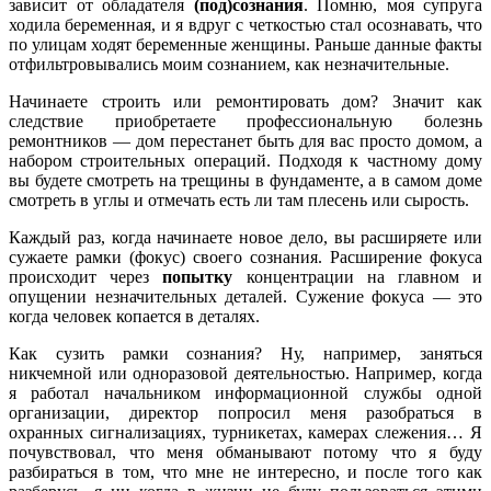
зависит от обладателя
(под)сознания
. Помню, моя супруга
ходила беременная, и я вдруг с четкостью стал осознавать, что
по улицам ходят беременные женщины. Раньше данные факты
отфильтровывались моим сознанием, как незначительные.
Начинаете строить или ремонтировать дом? Значит как
следствие приобретаете профессиональную болезнь
ремонтников — дом перестанет быть для вас просто домом, а
набором строительных операций. Подходя к частному дому
вы будете смотреть на трещины в фундаменте, а в самом доме
смотреть в углы и отмечать есть ли там плесень или сырость.
Каждый раз, когда начинаете новое дело, вы расширяете или
сужаете рамки (фокус) своего сознания. Расширение фокуса
происходит через
попытку
концентрации на главном и
опущении незначительных деталей. Сужение фокуса — это
когда человек копается в деталях.
Как сузить рамки сознания? Ну, например, заняться
никчемной или одноразовой деятельностью. Например, когда
я работал начальником информационной службы одной
организации, директор попросил меня разобраться в
охранных сигнализациях, турникетах, камерах слежения… Я
почувствовал, что меня обманывают потому что я буду
разбираться в том, что мне не интересно, и после того как