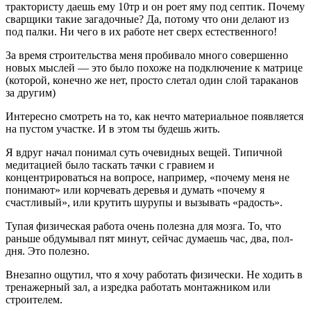
трактористу даешь ему 10тр и он роет яму под септик. Почему
сварщики такие загадочные? Да, потому что они делают из
под палки. Ни чего в их работе нет сверх естественного!
За время строительства меня пробивало много совершенно
новых мыслей — это было похоже на подключение к матрице
(которой, конечно же нет, просто слетал один слой тараканов
за другим)
Интересно смотреть на то, как нечто материальное появляется
на пустом участке. И в этом ты будешь жить.
Я вдруг начал понимал суть очевидных вещей. Типичной
медитацией было таскать тачки с гравием и
концентрироваться на вопросе, например, «почему меня не
понимают» или корчевать деревья и думать «почему я
счастливый», или крутить шурупы и вызывать «радость».
Тупая физическая работа очень полезна для мозга. То, что
раньше обдумывал пят минут, сейчас думаешь час, два, пол-
дня. Это полезно.
Внезапно ощутил, что я хочу работать физически. Не ходить в
тренажерный зал, а изредка работать монтажником или
строителем.