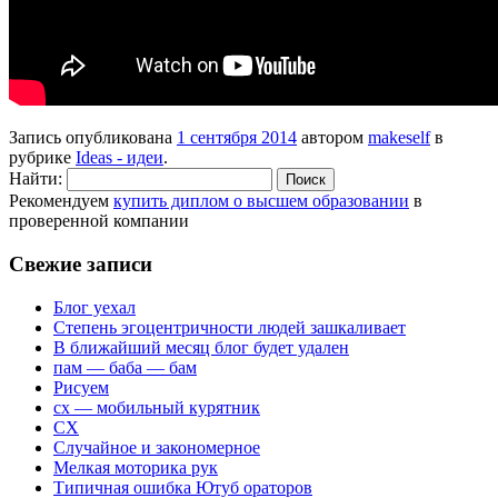
Запись опубликована
1 сентября 2014
автором
makeself
в
рубрике
Ideas - идеи
.
Найти:
Рекомендуем
купить диплом о высшем образовании
в
проверенной компании
Свежие записи
Блог уехал
Степень эгоцентричности людей зашкаливает
В ближайший месяц блог будет удален
пам — баба — бам
Рисуем
сх — мобильный курятник
СХ
Случайное и закономерное
Мелкая моторика рук
Типичная ошибка Ютуб ораторов