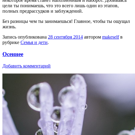
некоторое время станет наполненным и наборот. Добиваясь
цели ты понимаешь, что это всего лишь один из этапов,
полных предрассудков и заблуждений.
Без разницы чем ты занимаешься! Главное, чтобы ты ощущал
жизнь.
Запись опубликована
28 сентября 2014
автором
makeself
в
рубрике
Семья и дети
.
Осеннее
Добавить комментарий