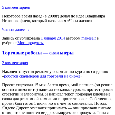
5 комментариев
Некоторое время назад (в 2008г) делал по идее Владимира
Никонова флеш, который назывался «Часы жизни»
Читать далее
→
Запись опубликована
1 января 2014
автором
makeself
в
рубрике
Мои продукты
.
Торговые роботы — скальперы
2 комментария
Наконец запустил рекламную кампанию курса по созданию
«
роботов скальперов для торговли на бирже
»
Проект стартовал 15 мая. За это время, мой партнер (он решил
остаться инкогнито) написал несколько уроков, протестировал
стратегии и алгоритмы. Я написал текст, подобрал ключевые
слова для рекламной кампании и протестировал. Собственно,
проект был готов 1 июня, но я в чем то сомневался. Потом,
Яндекс Директ отказался принимать — они прислали письмо
о том, что не понятен вид рекламируемого продукта. Типа я