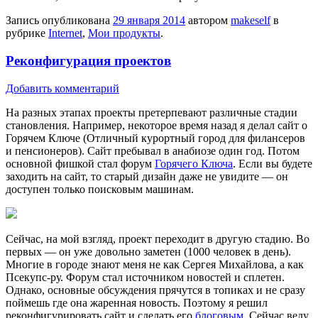
Запись опубликована
29 января 2014
автором
makeself
в
рубрике
Internet
,
Мои продукты
.
Реконфигурация проектов
Добавить комментарий
На разных этапах проекты претерпевают различные стадии
становления. Например, некоторое время назад я делал сайт о
Горячем Ключе (Отличный курортный город для филансеров
и пенсионеров). Сайт пребывал в анабиозе один год. Потом
основной фишкой стал форум
Горячего Ключа
. Если вы будете
заходить на сайт, то старый дизайн даже не увидите — он
доступен только поисковым машинам.
Сейчас, на мой взгляд, проект переходит в другую стадию. Во
первых — он уже довольно заметен (1000 человек в день).
Многие в городе знают меня не как Сергея Михайлова, а как
Псекупс-ру. Форум стал источником новостей и сплетен.
Однако, основные обсуждения прячутся в топиках и не сразу
поймешь где она жаренная новость. Поэтому я решил
реконфигурировать сайт и сделать его
блоговым
. Сейчас веду