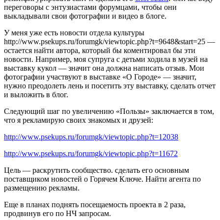
переговоры с энтузиастами форумцами, чтобы они
выкладывали свои фотографии и видео в блоге.
У меня уже есть новости отдела культуры
http://www.psekups.ru/forumgk/viewtopic.php?t=9648&start=25 —
остается найти автора, который бы коментировал бы эти
новости. Например, моя супруга с детьми ходила в музей на
выставку кукол — значит она должна написать отзыв. Мои
фотографии участвуют в выставке «О Городе» — значит,
нужно преодолеть лень и посетить эту выставку, сделать отчет
и выложить в блог.
Следующий шаг по увеличению «Пользы» заключается в том,
что я рекламирую своих знакомых и друзей:
http://www.psekups.ru/forumgk/viewtopic.php?t=12038
http://www.psekups.ru/forumgk/viewtopic.php?t=11672
Цель — раскрутить сообщество. сделать его основным
поставщиком новостей о Горячем Ключе. Найти агента по
размещению рекламы.
Еще в планах поднять посещаемость проекта в 2 раза,
продвинув его по НЧ запросам.