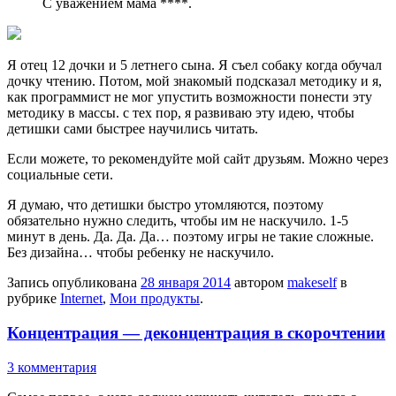
С уважением мама ****.
Я отец 12 дочки и 5 летнего сына. Я съел собаку когда обучал
дочку чтению. Потом, мой знакомый подсказал методику и я,
как программист не мог упустить возможности понести эту
методику в массы. с тех пор, я развиваю эту идею, чтобы
детишки сами быстрее научились читать.
Если можете, то рекомендуйте мой сайт друзьям. Можно через
социальные сети.
Я думаю, что детишки быстро утомляются, поэтому
обязательно нужно следить, чтобы им не наскучило. 1-5
минут в день. Да. Да. Да… поэтому игры не такие сложные.
Без дизайна… чтобы ребенку не наскучило.
Запись опубликована
28 января 2014
автором
makeself
в
рубрике
Internet
,
Мои продукты
.
Концентрация — деконцентрация в скорочтении
3 комментария