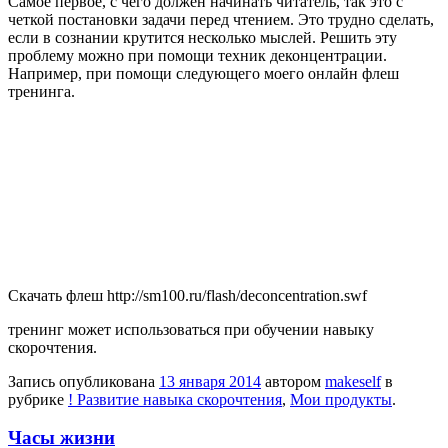
Самое первое, с чего должен начинать читатель, так это с
четкой постановки задачи перед чтением. Это трудно сделать,
если в сознании крутится несколько мыслей. Решить эту
проблему можно при помощи техник деконцентрации.
Например, при помощи следующего моего онлайн флеш
тренинга.
Скачать флеш http://sm100.ru/flash/deconcentration.swf
тренинг может использоваться при обучении навыку
скорочтения.
Запись опубликована
13 января 2014
автором
makeself
в
рубрике
! Развитие навыка скорочтения
,
Мои продукты
.
Часы жизни