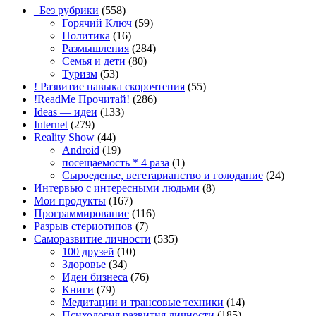
_Без рубрики
(558)
Горячий Ключ
(59)
Политика
(16)
Размышления
(284)
Семья и дети
(80)
Туризм
(53)
! Развитие навыка скорочтения
(55)
!ReadMe Прочитай!
(286)
Ideas — идеи
(133)
Internet
(279)
Reality Show
(44)
Android
(19)
посещаемость * 4 раза
(1)
Сыроеденье, вегетарианство и голодание
(24)
Интервью с интересными людьми
(8)
Мои продукты
(167)
Программирование
(116)
Разрыв стериотипов
(7)
Саморазвитие личности
(535)
100 друзей
(10)
Здоровье
(34)
Идеи бизнеса
(76)
Книги
(79)
Медитации и трансовые техники
(14)
Психология развития личности
(185)